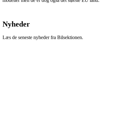
modeller men de er dog også det største EU land.
Nyheder
Læs de seneste nyheder fra Bilsektionen.