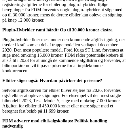
registreringsafgifterne for elbiler og plugin-hybrider. Ifølge
beregninger fra FDM forventes nogle plugin-hybrider at stige med
op til 30.000 kroner, mens de dyrere elbiler kan opleve en stigning
på knap 12.000 kroner.
Plugin-Hybrider ramt hårdt: Op til 30.000 kroner ekstra
Plugin-hybrider lider mest under den kommende afgiftsstigning, der
træder i kraft som en del af trappemodellen vedtaget i december
2020. Den mest populære model, Ford Kuga ST Line, forventes at
stige med omkring 15.000 kroner. FDM råder potentielle købere til
at slå til i 2023 for at undgå de kommende afgiftstrin og forventer, at
bilimportørerne vil tilpasse priserne for at imødekomme
konkurrencen.
Elbiler stiger også: Hvordan påvirker det priserne?
Selvom afgiftskurven for elbiler bliver stejlere fra 2026, forventes
også elbiler at opleve stigninger. For eksempel vil den mest solgte
bilmodel i 2023, Tesla Model Y, stige med omkring 7.000 kroner.
Afgiften for elbiler til 450.000 kroner eller mere stiger med et
beregnet fast beløb på 11.699 kroner.
FDM advarer mod elbilsalgskollaps: Politisk handling
nødvendig