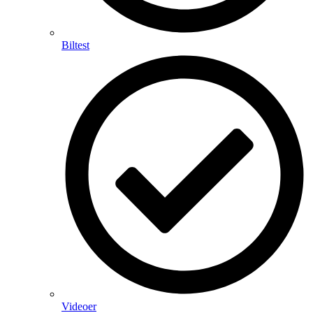
Biltest
Videoer