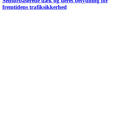
Sensorbaserede dæk og deres betydning for
fremtidens trafiksikkerhed