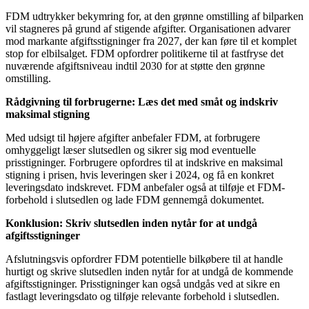
FDM udtrykker bekymring for, at den grønne omstilling af bilparken
vil stagneres på grund af stigende afgifter. Organisationen advarer
mod markante afgiftsstigninger fra 2027, der kan føre til et komplet
stop for elbilsalget. FDM opfordrer politikerne til at fastfryse det
nuværende afgiftsniveau indtil 2030 for at støtte den grønne
omstilling.
Rådgivning til forbrugerne: Læs det med småt og indskriv
maksimal stigning
Med udsigt til højere afgifter anbefaler FDM, at forbrugere
omhyggeligt læser slutsedlen og sikrer sig mod eventuelle
prisstigninger. Forbrugere opfordres til at indskrive en maksimal
stigning i prisen, hvis leveringen sker i 2024, og få en konkret
leveringsdato indskrevet. FDM anbefaler også at tilføje et FDM-
forbehold i slutsedlen og lade FDM gennemgå dokumentet.
Konklusion: Skriv slutsedlen inden nytår for at undgå
afgiftsstigninger
Afslutningsvis opfordrer FDM potentielle bilkøbere til at handle
hurtigt og skrive slutsedlen inden nytår for at undgå de kommende
afgiftsstigninger. Prisstigninger kan også undgås ved at sikre en
fastlagt leveringsdato og tilføje relevante forbehold i slutsedlen.