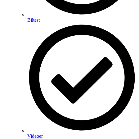
Biltest
Videoer