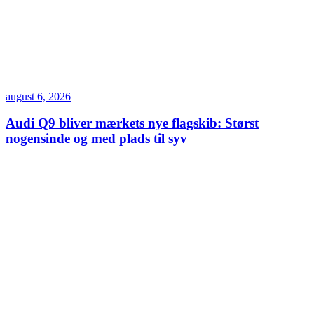
august 6, 2026
Audi Q9 bliver mærkets nye flagskib: Størst
nogensinde og med plads til syv