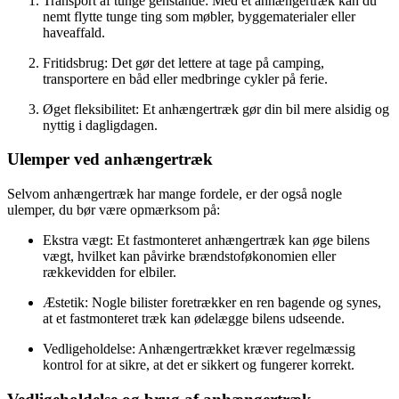
Transport af tunge genstande: Med et anhængertræk kan du
nemt flytte tunge ting som møbler, byggematerialer eller
haveaffald.
Fritidsbrug: Det gør det lettere at tage på camping,
transportere en båd eller medbringe cykler på ferie.
Øget fleksibilitet: Et anhængertræk gør din bil mere alsidig og
nyttig i dagligdagen.
Ulemper ved anhængertræk
Selvom anhængertræk har mange fordele, er der også nogle
ulemper, du bør være opmærksom på:
Ekstra vægt: Et fastmonteret anhængertræk kan øge bilens
vægt, hvilket kan påvirke brændstoføkonomien eller
rækkevidden for elbiler.
Æstetik: Nogle bilister foretrækker en ren bagende og synes,
at et fastmonteret træk kan ødelægge bilens udseende.
Vedligeholdelse: Anhængertrækket kræver regelmæssig
kontrol for at sikre, at det er sikkert og fungerer korrekt.