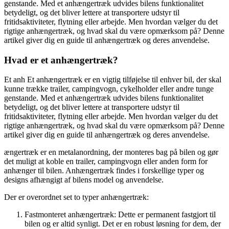
genstande. Med et anhængertræk udvides bilens funktionalitet
betydeligt, og det bliver lettere at transportere udstyr til
fritidsaktiviteter, flytning eller arbejde. Men hvordan vælger du det
rigtige anhængertræk, og hvad skal du være opmærksom på? Denne
artikel giver dig en guide til anhængertræk og deres anvendelse.
Hvad er et anhængertræk?
Et anh Et anhængertræk er en vigtig tilføjelse til enhver bil, der skal
kunne trække trailer, campingvogn, cykelholder eller andre tunge
genstande. Med et anhængertræk udvides bilens funktionalitet
betydeligt, og det bliver lettere at transportere udstyr til
fritidsaktiviteter, flytning eller arbejde. Men hvordan vælger du det
rigtige anhængertræk, og hvad skal du være opmærksom på? Denne
artikel giver dig en guide til anhængertræk og deres anvendelse.
ængertræk er en metalanordning, der monteres bag på bilen og gør
det muligt at koble en trailer, campingvogn eller anden form for
anhænger til bilen. Anhængertræk findes i forskellige typer og
designs afhængigt af bilens model og anvendelse.
Der er overordnet set to typer anhængertræk:
Fastmonteret anhængertræk: Dette er permanent fastgjort til
bilen og er altid synligt. Det er en robust løsning for dem, der