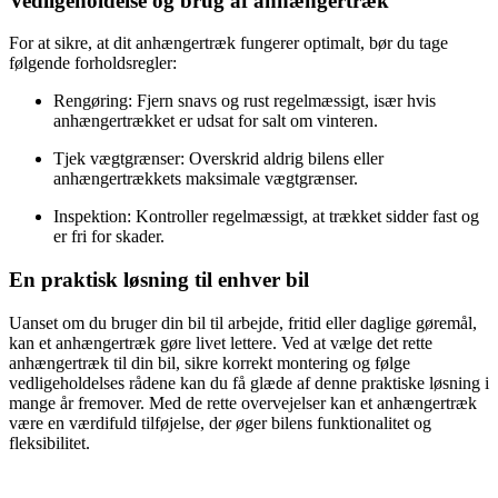
Vedligeholdelse og brug af anhængertræk
For at sikre, at dit anhængertræk fungerer optimalt, bør du tage
følgende forholdsregler:
Rengøring: Fjern snavs og rust regelmæssigt, især hvis
anhængertrækket er udsat for salt om vinteren.
Tjek vægtgrænser: Overskrid aldrig bilens eller
anhængertrækkets maksimale vægtgrænser.
Inspektion: Kontroller regelmæssigt, at trækket sidder fast og
er fri for skader.
En praktisk løsning til enhver bil
Uanset om du bruger din bil til arbejde, fritid eller daglige gøremål,
kan et anhængertræk gøre livet lettere. Ved at vælge det rette
anhængertræk til din bil, sikre korrekt montering og følge
vedligeholdelses rådene kan du få glæde af denne praktiske løsning i
mange år fremover. Med de rette overvejelser kan et anhængertræk
være en værdifuld tilføjelse, der øger bilens funktionalitet og
fleksibilitet.