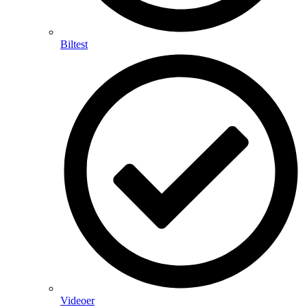
Biltest
Videoer