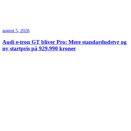
august 5, 2026
Audi e-tron GT bliver Pro: Mere standardudstyr og
ny startpris på 929.990 kroner