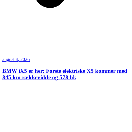
august 4, 2026
BMW iX5 er her: Første elektriske X5 kommer med
845 km rækkevidde og 578 hk