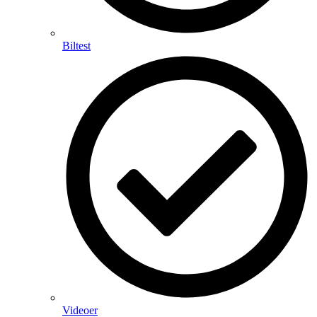
Biltest
Videoer