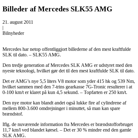
Billeder af Mercedes SLK55 AMG
21. august 2011
|
Bilnyheder
Mercedes har netop offentliggjort billederne af den mest kraftfulde
SLK til dato. – SLK55 AMG.
Den tredje generation af Mercedes SLK AMG er udstyret med den
nyeste teknologi, hvilket gør det til den mest kraftfulde SLK til dato.
Det er AMG’s nye 5,5 liters V8 motor som yder 415 hk og 539 Nm,
hvilket sammen med den 7-trins gearkasse 7G-Tronic resulterer i at
0-100 km/t er klaret på kun 4,5 sekund. – Topfarten er 250 km/t.
Den nye motor kan blandt andet også lukke fire af cylindrene af
mellem 800-3.600 omdrejninger i minuttet, så man kan spare
brændstof.
Iflg. de nuværende information fra Mercedes er brændstofforbruget
11,7 km/l ved blandet kørsel. – Det er 30 % mindre end den gamle
SLK AMG.