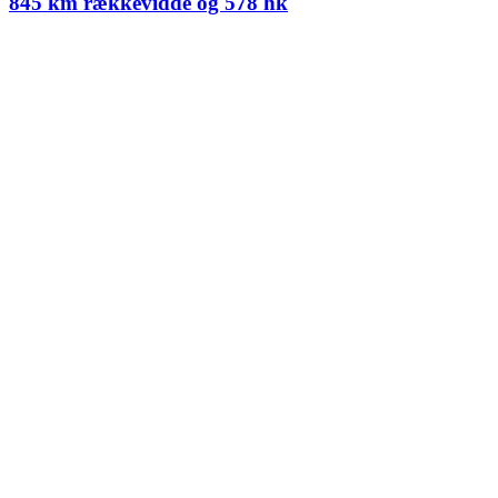
845 km rækkevidde og 578 hk