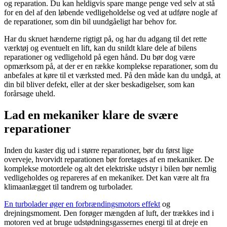
og reparation. Du kan heldigvis spare mange penge ved selv at stå
for en del af den løbende vedligeholdelse og ved at udføre nogle af
de reparationer, som din bil uundgåeligt har behov for.
Har du skruet hænderne rigtigt på, og har du adgang til det rette
værktøj og eventuelt en lift, kan du snildt klare dele af bilens
reparationer og vedligehold på egen hånd. Du bør dog være
opmærksom på, at der er en række komplekse reparationer, som du
anbefales at køre til et værksted med. På den måde kan du undgå, at
din bil bliver defekt, eller at der sker beskadigelser, som kan
forårsage uheld.
Lad en mekaniker klare de svære
reparationer
Inden du kaster dig ud i større reparationer, bør du først lige
overveje, hvorvidt reparationen bør foretages af en mekaniker. De
komplekse motordele og alt det elektriske udstyr i bilen bør nemlig
vedligeholdes og repareres af en mekaniker. Det kan være alt fra
klimaanlægget til tandrem og turbolader.
En turbolader øger en forbrændingsmotors effekt
og
drejningsmoment. Den forøger mængden af ​​luft, der trækkes ind i
motoren ved at bruge udstødningsgassernes energi til at dreje en