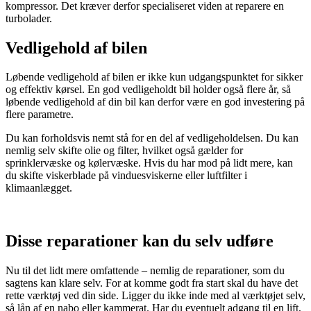
kompressor. Det kræver derfor specialiseret viden at reparere en
turbolader.
Vedligehold af bilen
Løbende vedligehold af bilen er ikke kun udgangspunktet for sikker
og effektiv kørsel. En god vedligeholdt bil holder også flere år, så
løbende vedligehold af din bil kan derfor være en god investering på
flere parametre.
Du kan forholdsvis nemt stå for en del af vedligeholdelsen. Du kan
nemlig selv skifte olie og filter, hvilket også gælder for
sprinklervæske og kølervæske. Hvis du har mod på lidt mere, kan
du skifte viskerblade på vinduesviskerne eller luftfilter i
klimaanlægget.
Disse reparationer kan du selv udføre
Nu til det lidt mere omfattende – nemlig de reparationer, som du
sagtens kan klare selv. For at komme godt fra start skal du have det
rette værktøj ved din side. Ligger du ikke inde med al værktøjet selv,
så lån af en nabo eller kammerat. Har du eventuelt adgang til en lift,