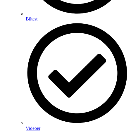
Biltest
Videoer