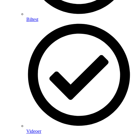
Biltest
Videoer