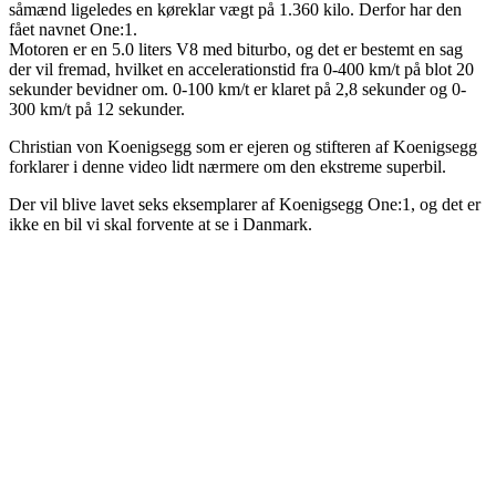
såmænd ligeledes en køreklar vægt på 1.360 kilo. Derfor har den
fået navnet One:1.
Motoren er en 5.0 liters V8 med biturbo, og det er bestemt en sag
der vil fremad, hvilket en accelerationstid fra 0-400 km/t på blot 20
sekunder bevidner om. 0-100 km/t er klaret på 2,8 sekunder og 0-
300 km/t på 12 sekunder.
Christian von Koenigsegg som er ejeren og stifteren af Koenigsegg
forklarer i denne video lidt nærmere om den ekstreme superbil.
Der vil blive lavet seks eksemplarer af Koenigsegg One:1, og det er
ikke en bil vi skal forvente at se i Danmark.