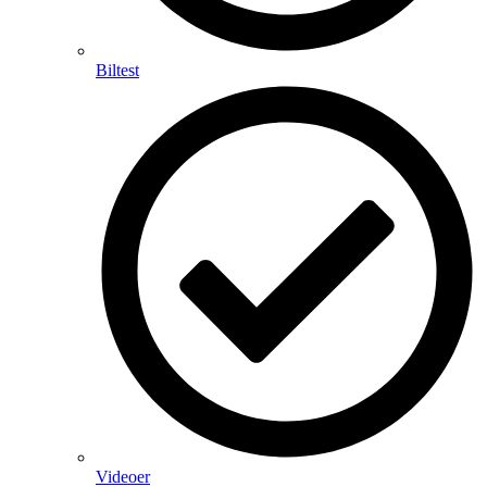
Biltest
Videoer