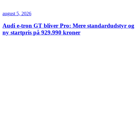
august 5, 2026
Audi e-tron GT bliver Pro: Mere standardudstyr og
ny startpris på 929.990 kroner