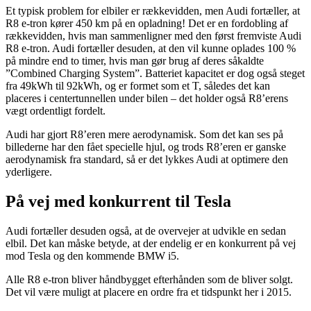
Et typisk problem for elbiler er rækkevidden, men Audi fortæller, at
R8 e-tron kører 450 km på en opladning! Det er en fordobling af
rækkevidden, hvis man sammenligner med den først fremviste Audi
R8 e-tron. Audi fortæller desuden, at den vil kunne oplades 100 %
på mindre end to timer, hvis man gør brug af deres såkaldte
”Combined Charging System”. Batteriet kapacitet er dog også steget
fra 49kWh til 92kWh, og er formet som et T, således det kan
placeres i centertunnellen under bilen – det holder også R8’erens
vægt ordentligt fordelt.
Audi har gjort R8’eren mere aerodynamisk. Som det kan ses på
billederne har den fået specielle hjul, og trods R8’eren er ganske
aerodynamisk fra standard, så er det lykkes Audi at optimere den
yderligere.
På vej med konkurrent til Tesla
Audi fortæller desuden også, at de overvejer at udvikle en sedan
elbil. Det kan måske betyde, at der endelig er en konkurrent på vej
mod Tesla og den kommende BMW i5.
Alle R8 e-tron bliver håndbygget efterhånden som de bliver solgt.
Det vil være muligt at placere en ordre fra et tidspunkt her i 2015.