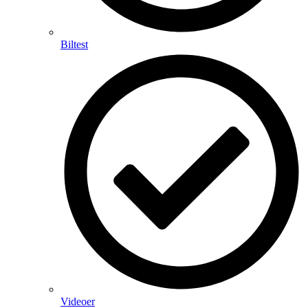
Biltest
Videoer