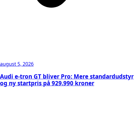
august 5, 2026
Audi e-tron GT bliver Pro: Mere standardudstyr
og ny startpris på 929.990 kroner