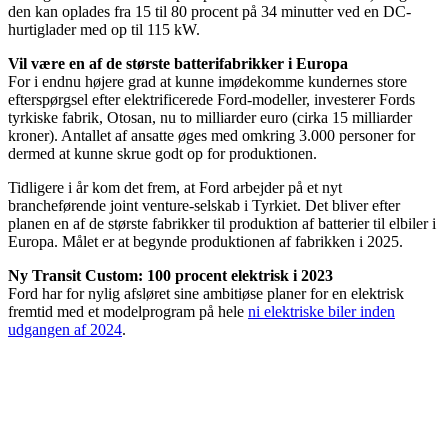
den kan oplades fra 15 til 80 procent på 34 minutter ved en DC-
hurtiglader med op til 115 kW.
Vil være en af de største batterifabrikker i Europa
For i endnu højere grad at kunne imødekomme kundernes store
efterspørgsel efter elektrificerede Ford-modeller, investerer Fords
tyrkiske fabrik, Otosan, nu to milliarder euro (cirka 15 milliarder
kroner). Antallet af ansatte øges med omkring 3.000 personer for
dermed at kunne skrue godt op for produktionen.
Tidligere i år kom det frem, at Ford arbejder på et nyt
brancheførende joint venture-selskab i Tyrkiet. Det bliver efter
planen en af de største fabrikker til produktion af batterier til elbiler i
Europa. Målet er at begynde produktionen af fabrikken i 2025.
Ny Transit Custom: 100 procent elektrisk i 2023
Ford har for nylig afsløret sine ambitiøse planer for en elektrisk
fremtid med et modelprogram på hele
ni elektriske biler inden
udgangen af 2024
.