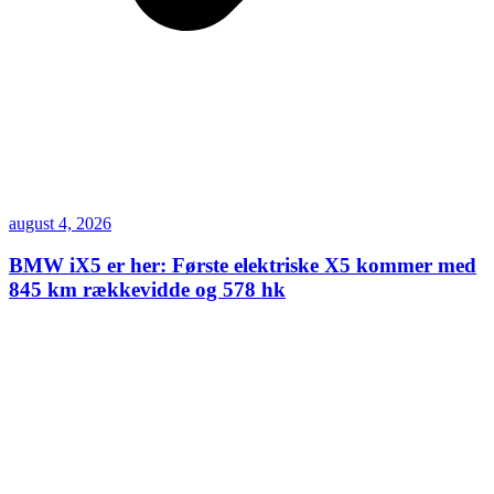
august 4, 2026
BMW iX5 er her: Første elektriske X5 kommer med
845 km rækkevidde og 578 hk