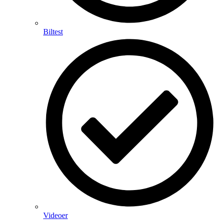
Biltest
Videoer