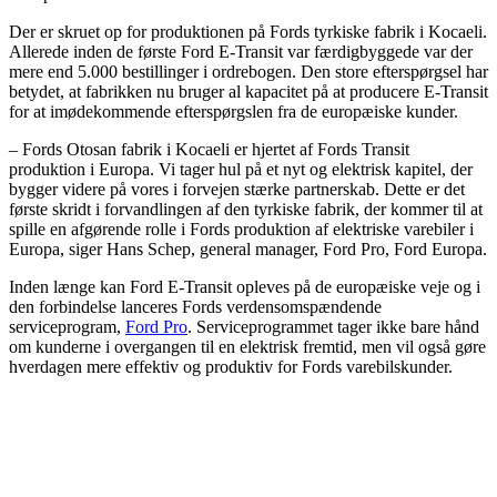
Der er skruet op for produktionen på Fords tyrkiske fabrik i Kocaeli.
Allerede inden de første Ford E-Transit var færdigbyggede var der
mere end 5.000 bestillinger i ordrebogen. Den store efterspørgsel har
betydet, at fabrikken nu bruger al kapacitet på at producere E-Transit
for at imødekommende efterspørgslen fra de europæiske kunder.
– Fords Otosan fabrik i Kocaeli er hjertet af Fords Transit
produktion i Europa. Vi tager hul på et nyt og elektrisk kapitel, der
bygger videre på vores i forvejen stærke partnerskab. Dette er det
første skridt i forvandlingen af den tyrkiske fabrik, der kommer til at
spille en afgørende rolle i Fords produktion af elektriske varebiler i
Europa, siger Hans Schep, general manager, Ford Pro, Ford Europa.
Inden længe kan Ford E-Transit opleves på de europæiske veje og i
den forbindelse lanceres Fords verdensomspændende
serviceprogram,
Ford Pro
. Serviceprogrammet tager ikke bare hånd
om kunderne i overgangen til en elektrisk fremtid, men vil også gøre
hverdagen mere effektiv og produktiv for Fords varebilskunder.