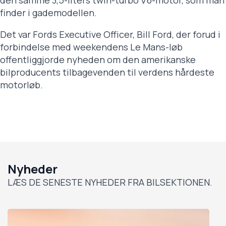
den samme 3,5-liters twin-turbo V6-motor, som man
finder i gademodellen.
Det var Fords Executive Officer, Bill Ford, der forud i
forbindelse med weekendens Le Mans-løb
offentliggjorde nyheden om den amerikanske
bilproducents tilbagevenden til verdens hårdeste
motorløb.
Nyheder
LÆS DE SENESTE NYHEDER FRA BILSEKTIONEN.