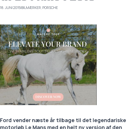
18. JUNI 2015
|
BILMÆRKER, PORSCHE
Ford vender næste år tilbage til det legendariske
motorløb Le Mans med en helt ny version af den