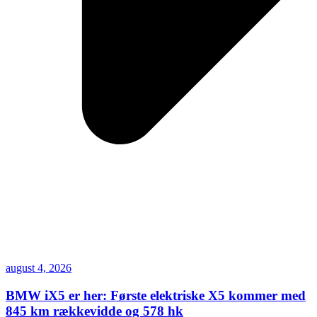
august 4, 2026
BMW iX5 er her: Første elektriske X5 kommer med
845 km rækkevidde og 578 hk