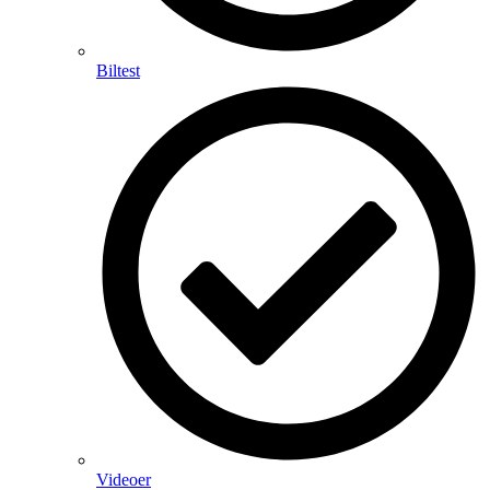
Biltest
Videoer