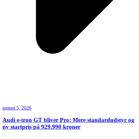
august 5, 2026
Audi e-tron GT bliver Pro: Mere standardudstyr og
ny startpris på 929.990 kroner