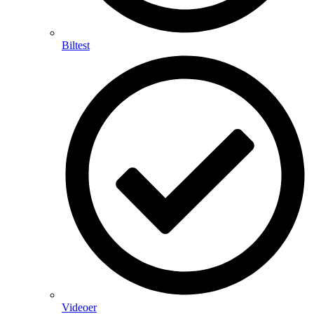
Biltest
Videoer