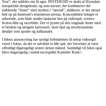
Year”, der uddeles om få uger. INSTEROID er skabt af Hyundais
europæiske designteam, og som navnet, der kombinerer det
etablerede “Inster” med styrken i “steroid”, indikerer, er der skruet
helt op på Insteroid’s testosteron-niveau. Konceptbilen bringer et
udseende, som både sender tankerne hen på videospil, science
fiction-film og racerbiler. Der er pyntet på den originale Inster med
et bredere og længere karrosseri, store hjul og aerodynamiske
detaljer som spoiler og luftkanaler.
I bilens annoncering har særligt forbindelsen til netop videospil
været i fokus, da der er udviklet et lille spil, der forventes at være
offentligt tilgængeligt senere denne måned. Samtidigt vil bilen også
blive tingængelig i mobil-racerspillet Kartrider Rush+.