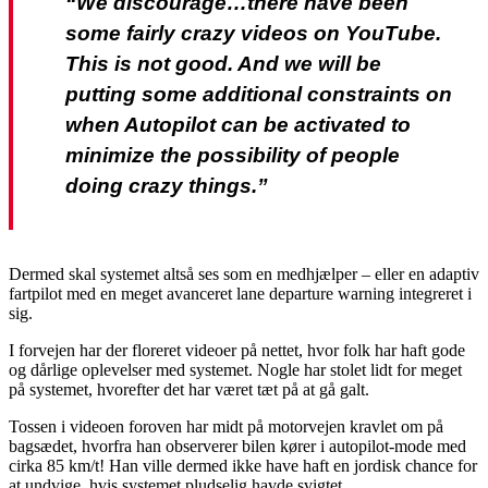
“We discourage…there have been
some fairly crazy videos on YouTube.
This is not good. And we will be
putting some additional constraints on
when Autopilot can be activated to
minimize the possibility of people
doing crazy things.”
Dermed skal systemet altså ses som en medhjælper – eller en adaptiv
fartpilot med en meget avanceret lane departure warning integreret i
sig.
I forvejen har der floreret videoer på nettet, hvor folk har haft gode
og dårlige oplevelser med systemet. Nogle har stolet lidt for meget
på systemet, hvorefter det har været tæt på at gå galt.
Tossen i videoen foroven har midt på motorvejen kravlet om på
bagsædet, hvorfra han observerer bilen kører i autopilot-mode med
cirka 85 km/t! Han ville dermed ikke have haft en jordisk chance for
at undvige, hvis systemet pludselig havde svigtet.