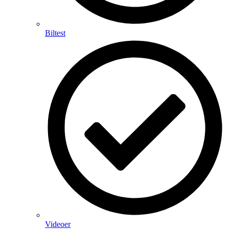
Biltest
Videoer