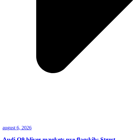
august 6, 2026
Audi Q9 bliver mærkets nye flagskib: Størst