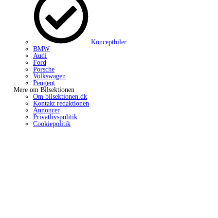
Konceptbiler
BMW
Audi
Ford
Porsche
Volkswagen
Peugeot
Mere om Bilsektionen
Om bilsektionen.dk
Kontakt redaktionen
Annoncer
Privatlivspolitik
Cookiepolitik