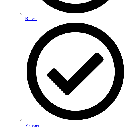
Biltest
Videoer