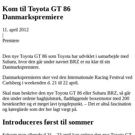
Kom til Toyota GT 86
Danmarkspremiere
11. april 2012
|
Premiere
Den nye Toyota GT 86 som Toyota har udviklet i samarbejde med
Subaru, hvor den går under navnet BRZ er nu klar til sin
Danmarkspremiere.
Danmarkspremieren sker ved den Internationale Racing Festival ved
Carlsberg i weekenden d. 21 til 22 april.
Skal man beskrive den nye Toyota GT 86 eller Subaru BRZ, så går
den under ordene baghjulstræk, fladtliggende boxermotor med 200
hestekræfter og et meget lavt tyngdepunkt. – Det er altså fascination
og køreglæde som der her lagt vægt på.
Introduceres først til sommer
Selvom man allerede d.21 – 22 april kan opleve den nye Toyota GT