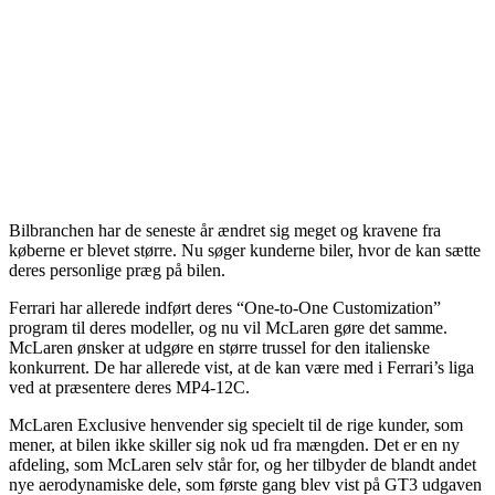
Bilbranchen har de seneste år ændret sig meget og kravene fra
køberne er blevet større. Nu søger kunderne biler, hvor de kan sætte
deres personlige præg på bilen.
Ferrari har allerede indført deres “One-to-One Customization”
program til deres modeller, og nu vil McLaren gøre det samme.
McLaren ønsker at udgøre en større trussel for den italienske
konkurrent. De har allerede vist, at de kan være med i Ferrari’s liga
ved at præsentere deres MP4-12C.
McLaren Exclusive henvender sig specielt til de rige kunder, som
mener, at bilen ikke skiller sig nok ud fra mængden. Det er en ny
afdeling, som McLaren selv står for, og her tilbyder de blandt andet
nye aerodynamiske dele, som første gang blev vist på GT3 udgaven