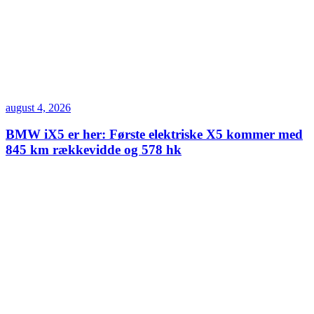
august 4, 2026
BMW iX5 er her: Første elektriske X5 kommer med
845 km rækkevidde og 578 hk