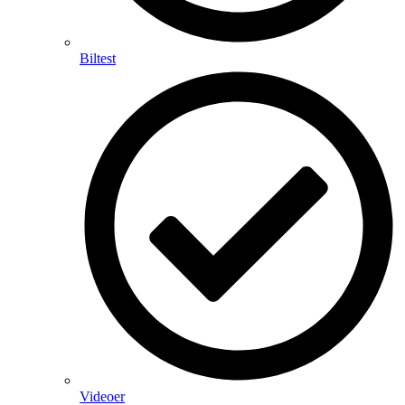
Biltest
Videoer