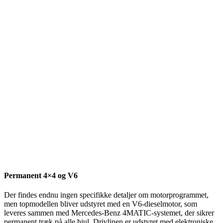
Permanent 4×4 og V6
Der findes endnu ingen specifikke detaljer om motorprogrammet,
men topmodellen bliver udstyret med en V6-dieselmotor, som
leveres sammen med Mercedes-Benz 4MATIC-systemet, der sikrer
permanent træk på alle hjul. Drivlinen er udstyret med elektroniske