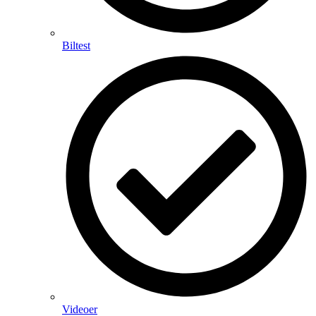
Biltest
Videoer