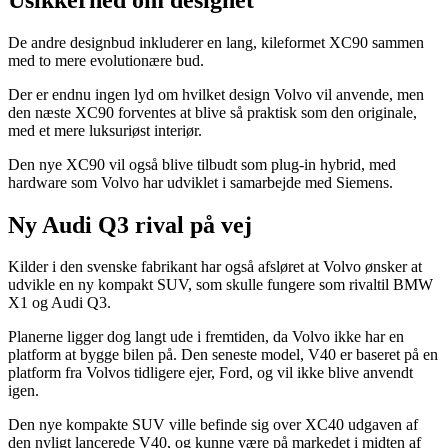
De andre designbud inkluderer en lang, kileformet XC90 sammen
med to mere evolutionære bud.
Der er endnu ingen lyd om hvilket design Volvo vil anvende, men
den næste XC90 forventes at blive så praktisk som den originale,
med et mere luksuriøst interiør.
Den nye XC90 vil også blive tilbudt som plug-in hybrid, med
hardware som Volvo har udviklet i samarbejde med Siemens.
Ny Audi Q3 rival på vej
Kilder i den svenske fabrikant har også afsløret at Volvo ønsker at
udvikle en ny kompakt SUV, som skulle fungere som rivaltil BMW
X1 og Audi Q3.
Planerne ligger dog langt ude i fremtiden, da Volvo ikke har en
platform at bygge bilen på. Den seneste model, V40 er baseret på en
platform fra Volvos tidligere ejer, Ford, og vil ikke blive anvendt
igen.
Den nye kompakte SUV ville befinde sig over XC40 udgaven af
den nyligt lancerede V40, og kunne være på markedet i midten af