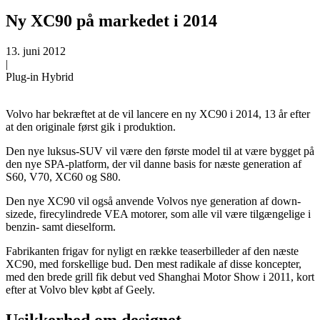
Ny XC90 på markedet i 2014
13. juni 2012
|
Plug-in Hybrid
Volvo har bekræftet at de vil lancere en ny XC90 i 2014, 13 år efter
at den originale først gik i produktion.
Den nye luksus-SUV vil være den første model til at være bygget på
den nye SPA-platform, der vil danne basis for næste generation af
S60, V70, XC60 og S80.
Den nye XC90 vil også anvende Volvos nye generation af down-
sizede, firecylindrede VEA motorer, som alle vil være tilgængelige i
benzin- samt dieselform.
Fabrikanten frigav for nyligt en række teaserbilleder af den næste
XC90, med forskellige bud. Den mest radikale af disse koncepter,
med den brede grill fik debut ved Shanghai Motor Show i 2011, kort
efter at Volvo blev købt af Geely.
Usikkerhed om designet