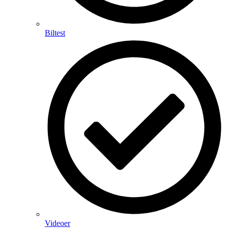
Biltest
Videoer