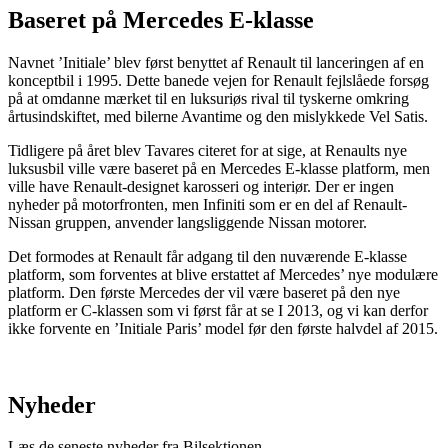
Baseret på Mercedes E-klasse
Navnet ’Initiale’ blev først benyttet af Renault til lanceringen af en
konceptbil i 1995. Dette banede vejen for Renault fejlslåede forsøg
på at omdanne mærket til en luksuriøs rival til tyskerne omkring
årtusindskiftet, med bilerne Avantime og den mislykkede Vel Satis.
Tidligere på året blev Tavares citeret for at sige, at Renaults nye
luksusbil ville være baseret på en Mercedes E-klasse platform, men
ville have Renault-designet karosseri og interiør. Der er ingen
nyheder på motorfronten, men Infiniti som er en del af Renault-
Nissan gruppen, anvender langsliggende Nissan motorer.
Det formodes at Renault får adgang til den nuværende E-klasse
platform, som forventes at blive erstattet af Mercedes’ nye modulære
platform. Den første Mercedes der vil være baseret på den nye
platform er C-klassen som vi først får at se I 2013, og vi kan derfor
ikke forvente en ’Initiale Paris’ model før den første halvdel af 2015.
Nyheder
Læs de seneste nyheder fra Bilsektionen.