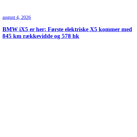
august 4, 2026
BMW iX5 er her: Første elektriske X5 kommer med
845 km rækkevidde og 578 hk