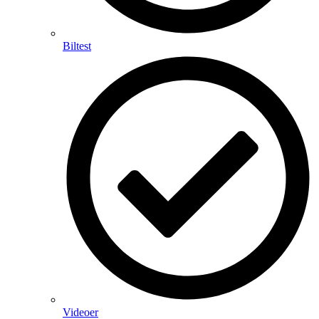
Biltest
Videoer