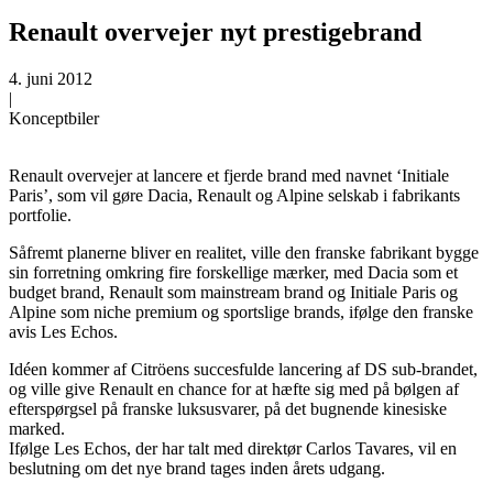
Renault overvejer nyt prestigebrand
4. juni 2012
|
Konceptbiler
Renault overvejer at lancere et fjerde brand med navnet ‘Initiale
Paris’, som vil gøre Dacia, Renault og Alpine selskab i fabrikants
portfolie.
Såfremt planerne bliver en realitet, ville den franske fabrikant bygge
sin forretning omkring fire forskellige mærker, med Dacia som et
budget brand, Renault som mainstream brand og Initiale Paris og
Alpine som niche premium og sportslige brands, ifølge den franske
avis Les Echos.
Idéen kommer af Citröens succesfulde lancering af DS sub-brandet,
og ville give Renault en chance for at hæfte sig med på bølgen af
efterspørgsel på franske luksusvarer, på det bugnende kinesiske
marked.
Ifølge Les Echos, der har talt med direktør Carlos Tavares, vil en
beslutning om det nye brand tages inden årets udgang.