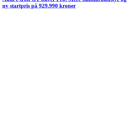
ny startpris på 929.990 kroner