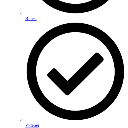
Biltest
Videoer