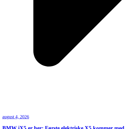
august 4, 2026
BMW iX5 er her: Første elektriske X5 kommer med