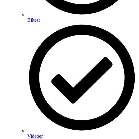
Biltest
Videoer