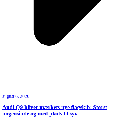
august 6, 2026
Audi Q9 bliver mærkets nye flagskib: Størst
nogensinde og med plads til syv