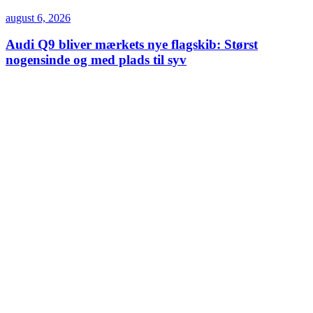
august 6, 2026
Audi Q9 bliver mærkets nye flagskib: Størst
nogensinde og med plads til syv