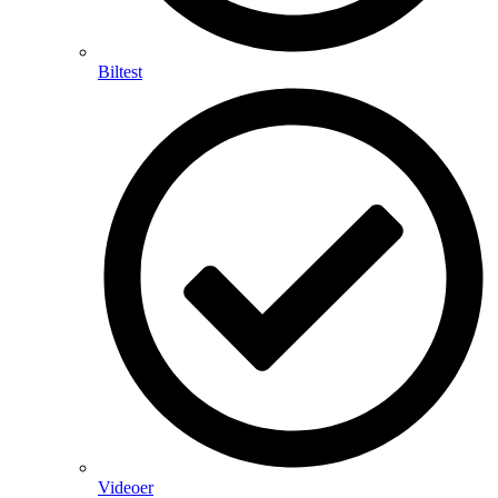
Biltest
Videoer