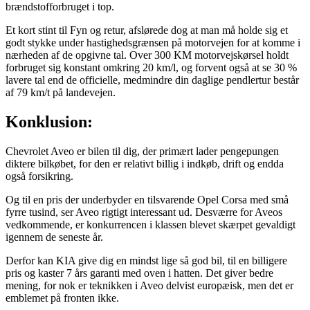
brændstofforbruget i top.
Et kort stint til Fyn og retur, afslørede dog at man må holde sig et
godt stykke under hastighedsgrænsen på motorvejen for at komme i
nærheden af de opgivne tal. Over 300 KM motorvejskørsel holdt
forbruget sig konstant omkring 20 km/l, og forvent også at se 30 %
lavere tal end de officielle, medmindre din daglige pendlertur består
af 79 km/t på landevejen.
Konklusion:
Chevrolet Aveo er bilen til dig, der primært lader pengepungen
diktere bilkøbet, for den er relativt billig i indkøb, drift og endda
også forsikring.
Og til en pris der underbyder en tilsvarende Opel Corsa med små
fyrre tusind, ser Aveo rigtigt interessant ud. Desværre for Aveos
vedkommende, er konkurrencen i klassen blevet skærpet gevaldigt
igennem de seneste år.
Derfor kan KIA give dig en mindst lige så god bil, til en billigere
pris og kaster 7 års garanti med oven i hatten. Det giver bedre
mening, for nok er teknikken i Aveo delvist europæisk, men det er
emblemet på fronten ikke.