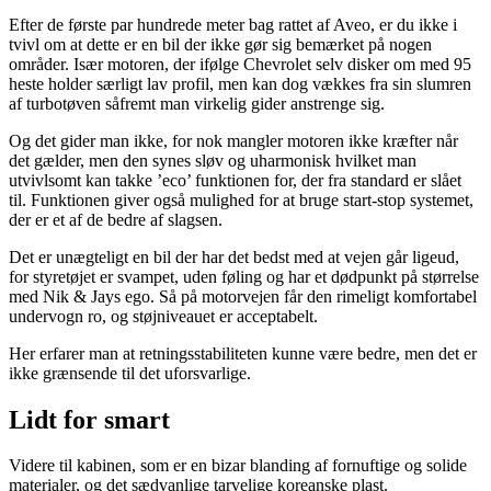
Efter de første par hundrede meter bag rattet af Aveo, er du ikke i
tvivl om at dette er en bil der ikke gør sig bemærket på nogen
områder. Især motoren, der ifølge Chevrolet selv disker om med 95
heste holder særligt lav profil, men kan dog vækkes fra sin slumren
af turbotøven såfremt man virkelig gider anstrenge sig.
Og det gider man ikke, for nok mangler motoren ikke kræfter når
det gælder, men den synes sløv og uharmonisk hvilket man
utvivlsomt kan takke ’eco’ funktionen for, der fra standard er slået
til. Funktionen giver også mulighed for at bruge start-stop systemet,
der er et af de bedre af slagsen.
Det er unægteligt en bil der har det bedst med at vejen går ligeud,
for styretøjet er svampet, uden føling og har et dødpunkt på størrelse
med Nik & Jays ego. Så på motorvejen får den rimeligt komfortabel
undervogn ro, og støjniveauet er acceptabelt.
Her erfarer man at retningsstabiliteten kunne være bedre, men det er
ikke grænsende til det uforsvarlige.
Lidt for smart
Videre til kabinen, som er en bizar blanding af fornuftige og solide
materialer, og det sædvanlige tarvelige koreanske plast.