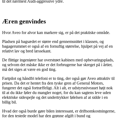
til det nærmest Audi-aggressive ydre.
Æren genvindes
Hvor Aveo for alvor kan markere sig, er på det praktiske område.
Pladsen på bagsædet er større end gennemsnittet i klassen, og
bagagerummet er også af en fornuftig størrelse, hjulpet på vej af en
relativt lav og bred læssekant.
De flittige ingeniører har overstrøet kabinen med opbevaringsplads,
og selvom det måske ikke er det forbrugerne har skreget på i årtier,
må det siges at være en god ting.
Fartpilot og håndfri telefoni er to ting, der også gør Aveo attraktiv til
prisen. Da det er hentet fra den tyske gren af General Motors,
fungerer det også fortræffeligt. Alt i alt, er udstyrsniveauet højt nok
til at du ikke føler du mangler noget, for du kan sagtens leve uden
elektriske sidespejle og det undertrykker følelsen af at sidde i en
billig bil.
Hvad der også burde gøre bilen interessant, er driftsomkostningerne,
for den testede model har den grønne afgift i bund og