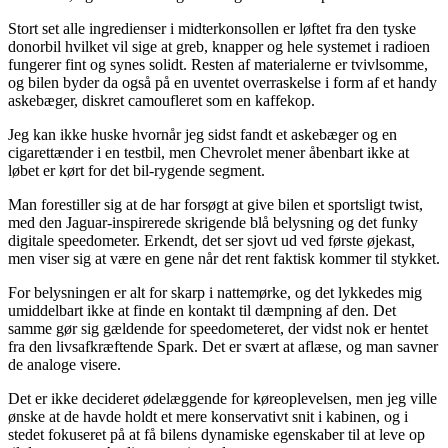
Stort set alle ingredienser i midterkonsollen er løftet fra den tyske
donorbil hvilket vil sige at greb, knapper og hele systemet i radioen
fungerer fint og synes solidt. Resten af materialerne er tvivlsomme,
og bilen byder da også på en uventet overraskelse i form af et handy
askebæger, diskret camoufleret som en kaffekop.
Jeg kan ikke huske hvornår jeg sidst fandt et askebæger og en
cigarettænder i en testbil, men Chevrolet mener åbenbart ikke at
løbet er kørt for det bil-rygende segment.
Man forestiller sig at de har forsøgt at give bilen et sportsligt twist,
med den Jaguar-inspirerede skrigende blå belysning og det funky
digitale speedometer. Erkendt, det ser sjovt ud ved første øjekast,
men viser sig at være en gene når det rent faktisk kommer til stykket.
For belysningen er alt for skarp i nattemørke, og det lykkedes mig
umiddelbart ikke at finde en kontakt til dæmpning af den. Det
samme gør sig gældende for speedometeret, der vidst nok er hentet
fra den livsafkræftende Spark. Det er svært at aflæse, og man savner
de analoge visere.
Det er ikke decideret ødelæggende for køreoplevelsen, men jeg ville
ønske at de havde holdt et mere konservativt snit i kabinen, og i
stedet fokuseret på at få bilens dynamiske egenskaber til at leve op