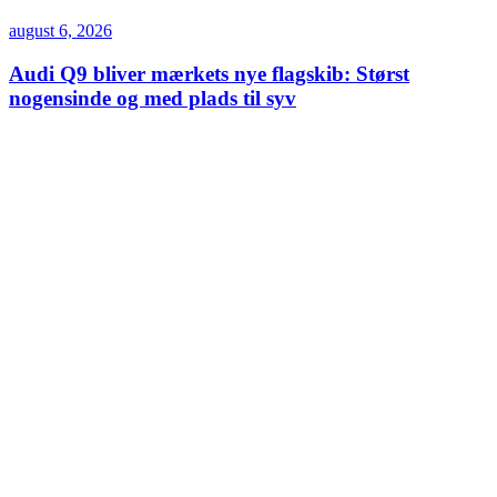
august 6, 2026
Audi Q9 bliver mærkets nye flagskib: Størst
nogensinde og med plads til syv