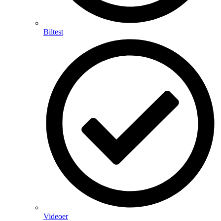
Biltest
Videoer