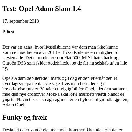
Test: Opel Adam Slam 1.4
17. september 2013
|
Biltest
Der var en gang, hvor livsstilsbilerne var dem man ikke kunne
komme i nærheden af. I 2013 er livsstilsbilerne en mulighed for
næsten alle. Det er modeller som Fiat 500, MINI hatchback og
Citroën DS3 som fylder gadebilledet og de får nu selskab af en lille
ny.
Opels Adam debuterede i marts og i dag er den efterhånden et
hverdagssyn på de danske veje, hvis man befinder sig i
hovedstadsområdet. Vi taler en vigtig bil for Opel, idet den sammen
med den nye crossover Mokka skal løfte mærkets værdi blandt de
yngste. Navnet er en smagssag men er en hyldest til grundlæggeren,
Adam Opel.
Funky og fræk
Designet deler vandende, men man kommer ikke uden om det er