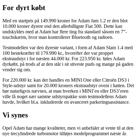
For dyrt købt
Med en startpris på 149.990 kroner for Adam Jam 1.2 er den blot
10.000 kroner dyrere end den allerbilligste Fiat 500. Dette kan
undskyldes med at Adam har flere ting fra standard såsom en 7”-
touchskærm, hvor man kontrollerer Bluetooth og radioen.
Testmodellen var den dyreste variant, i form af Adam Slam 1.4 med
100 hestekræfter til 179.990 kr., hvorefter der var proppet
ekstraudstyr i for næsten 44.000 kr. For 223.950 kr. føles Adam
dyrkøbt, på trods af at den står i sit stiveste puds og mange på gaden
vender sig om.
For 220.000 kr. kan der handles en MINI One eller Citroën DS3 i
Style-udstyr samt for 20.000 kroners ekstraudstyr oveni i hatten. Det
bør naturligvis nævnes, at man hverken i MINI’en eller DS3’eren
ville få noget nær samme udstyrspakke som testmodellens Adam
havde, hvilket bl.a. inkluderede en avanceret parkeringsassistance.
Vi synes
Opel Adam har mange kvaliteter, men vi anbefaler at vente til at den
nye trecylindrede turbomotor tilføjes modelprogrammet næste år.