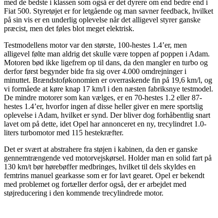
med de bedste i klassen som også er det dyrere om end bedre end i
Fiat 500. Styretøjet er for letgående og man savner feedback, hvilket
på sin vis er en underlig oplevelse når det alligevel styrer ganske
præcist, men det føles blot meget elektrisk.
Testmodellens motor var den største, 100-hestes 1.4’er, men
alligevel følte man aldrig det skulle være toppen af poppen i Adam.
Motoren bød ikke ligefrem op til dans, da den mangler en turbo og
derfor først begynder bide fra sig over 4.000 omdrejninger i
minuttet. Brændstoføkonomien er overraskende fin på 19,6 km/l, og
vi formåede at køre knap 17 km/l i den næsten fabriksnye testmodel.
De mindre motorer som kan vælges, er en 70-hestes 1.2 eller 87-
hestes 1.4’er, hvorfor ingen af disse heller giver en mere sportslig
oplevelse i Adam, hvilket er synd. Der bliver dog forhåbentlig snart
lavet om på dette, idet Opel har annonceret en ny, trecylindret 1.0-
liters turbomotor med 115 hestekræfter.
Det er svært at abstrahere fra støjen i kabinen, da den er ganske
gennemtrængende ved motorvejskørsel. Holder man en solid fart på
130 km/t bør hørebøffer medbringes, hvilket til dels skyldes en
femtrins manuel gearkasse som er for lavt gearet. Opel er bekendt
med problemet og fortæller derfor også, der er arbejdet med
støjreducering i den kommende trecylindrede motor.