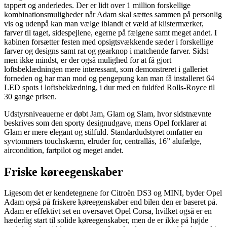
tappert og anderledes. Der er lidt over 1 million forskellige
kombinationsmuligheder når Adam skal sættes sammen på personlig
vis og udenpå kan man vælge iblandt et væld af klistermærker,
farver til taget, sidespejlene, egerne på fælgene samt meget andet. I
kabinen forsætter festen med opsigtsvækkende sæder i forskellige
farver og designs samt rat og gearknop i matchende farver. Sidst
men ikke mindst, er der også mulighed for at få gjort
loftsbeklædningen mere interessant, som demonstreret i galleriet
forneden og har man mod og pengepung kan man få installeret 64
LED spots i loftsbeklædning, i dur med en fuldfed Rolls-Royce til
30 gange prisen.
Udstyrsniveauerne er døbt Jam, Glam og Slam, hvor sidstnævnte
beskrives som den sporty designudgave, mens Opel forklarer at
Glam er mere elegant og stilfuld. Standardudstyret omfatter en
syvtommers touchskærm, elruder for, centrallås, 16” alufælge,
aircondition, fartpilot og meget andet.
Friske køreegenskaber
Ligesom det er kendetegnene for Citroën DS3 og MINI, byder Opel
Adam også på friskere køreegenskaber end bilen den er baseret på.
Adam er effektivt set en oversavet Opel Corsa, hvilket også er en
hæderlig start til solide køreegenskaber, men de er ikke på højde