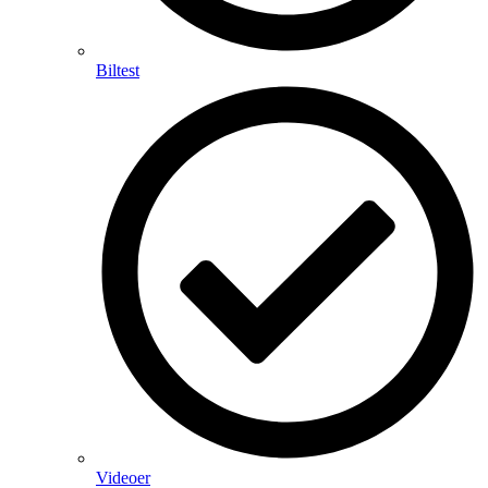
Biltest
Videoer