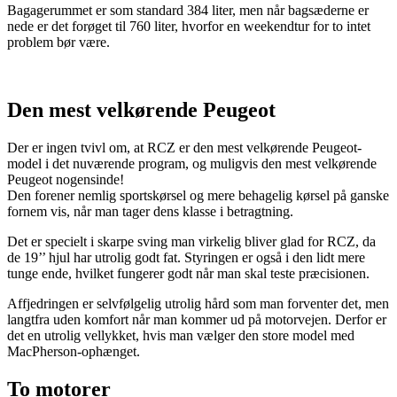
Bagagerummet er som standard 384 liter, men når bagsæderne er
nede er det forøget til 760 liter, hvorfor en weekendtur for to intet
problem bør være.
Den mest velkørende Peugeot
Der er ingen tvivl om, at RCZ er den mest velkørende Peugeot-
model i det nuværende program, og muligvis den mest velkørende
Peugeot nogensinde!
Den forener nemlig sportskørsel og mere behagelig kørsel på ganske
fornem vis, når man tager dens klasse i betragtning.
Det er specielt i skarpe sving man virkelig bliver glad for RCZ, da
de 19’’ hjul har utrolig godt fat. Styringen er også i den lidt mere
tunge ende, hvilket fungerer godt når man skal teste præcisionen.
Affjedringen er selvfølgelig utrolig hård som man forventer det, men
langtfra uden komfort når man kommer ud på motorvejen. Derfor er
det en utrolig vellykket, hvis man vælger den store model med
MacPherson-ophænget.
To motorer