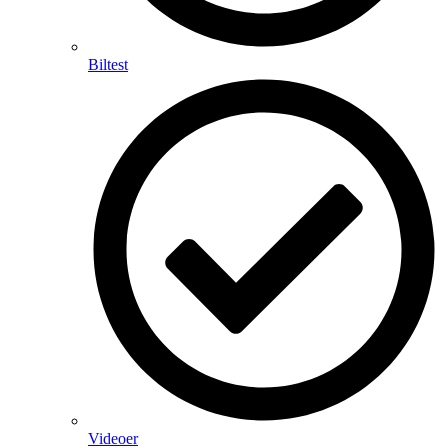
Biltest
Videoer