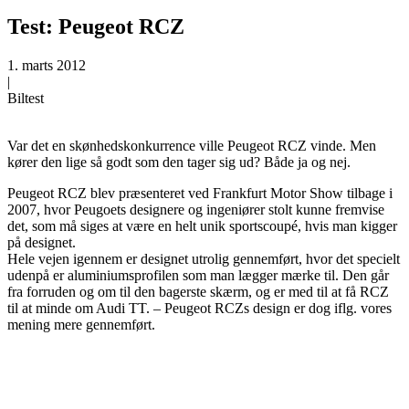
Test: Peugeot RCZ
1. marts 2012
|
Biltest
Var det en skønhedskonkurrence ville Peugeot RCZ vinde. Men
kører den lige så godt som den tager sig ud? Både ja og nej.
Peugeot RCZ blev præsenteret ved Frankfurt Motor Show tilbage i
2007, hvor Peugoets designere og ingeniører stolt kunne fremvise
det, som må siges at være en helt unik sportscoupé, hvis man kigger
på designet.
Hele vejen igennem er designet utrolig gennemført, hvor det specielt
udenpå er aluminiumsprofilen som man lægger mærke til. Den går
fra forruden og om til den bagerste skærm, og er med til at få RCZ
til at minde om Audi TT. – Peugeot RCZs design er dog iflg. vores
mening mere gennemført.