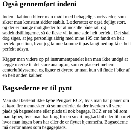
Også gennemført indeni
Inden i kabinen bliver man mødt med behagelig sportssæder, som
sikrer man konstant sidder stabilt. Læderrattet er også dejligt stort,
og der er mange muligheder for at indstille både rat- og
sædeindstillingerne, så de fleste vil kunne side helt perfekt. Det skal
dog siges, at jeg personligt aldrig med mine 195 cm fandt en helt
perfekt position, hvor jeg kunne komme tilpas langt ned og få et helt
perfekt udsyn.
Kigger man videre op på instrumentpanelet kan man ikke undgå at
lægge mærke til det store analog-ur, som er placeret mellem
centerluftdysserne, og ligner et dyrere ur man kun vil finde i biler af
en helt anden kaliber.
Bagsæderne er til pynt
Man skal bestemt ikke købe Peugoet RCZ, hvis man har planer om
at køre fire mennesker på sommerferie, da der hverken vil være
plads på bagsæderne eller plads til nok bagage. RCZ er en bil som
man køber, hvis man har brug for en smart ungkarl-bil eller til parret
hvor man ingen børn har eller de er flyttet hjemmefra. Bagsæderne
må derfor anses som bagageplads.