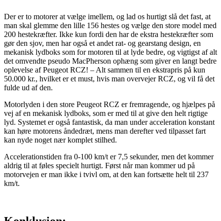
Der er to motorer at vælge imellem, og lad os hurtigt slå det fast, at
man skal glemme den lille 156 hestes og vælge den store model med
200 hestekræfter. Ikke kun fordi den har de ekstra hestekræfter som
gør den sjov, men har også et andet rat- og gearstang design, en
mekanisk lydboks som for motoren til at lyde bedre, og vigtigst af alt
det omvendte pseudo MacPherson ophæng som giver en langt bedre
oplevelse af Peugeot RCZ! – Alt sammen til en ekstrapris på kun
50.000 kr., hvilket er et must, hvis man overvejer RCZ, og vil få det
fulde ud af den.
Motorlyden i den store Peugeot RCZ er fremragende, og hjælpes på
vej af en mekanisk lydboks, som er med til at give den helt rigtige
lyd. Systemet er også fantastisk, da man under acceleration konstant
kan høre motorens åndedræt, mens man derefter ved tilpasset fart
kan nyde noget nær komplet stilhed.
Accelerationstiden fra 0-100 km/t er 7,5 sekunder, men det kommer
aldrig til at føles specielt hurtigt. Først når man kommer ud på
motorvejen er man ikke i tvivl om, at den kan fortsætte helt til 237
km/t.
Konklusion: