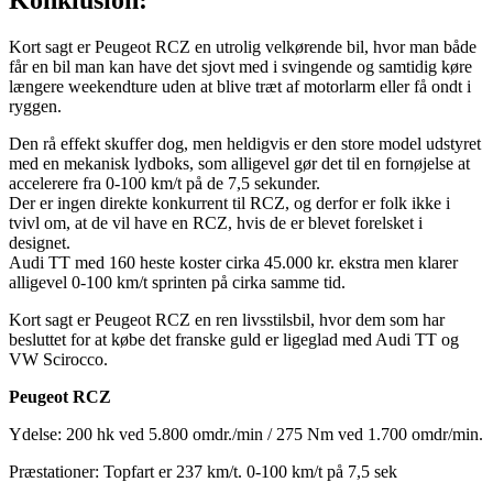
Kort sagt er Peugeot RCZ en utrolig velkørende bil, hvor man både
får en bil man kan have det sjovt med i svingende og samtidig køre
længere weekendture uden at blive træt af motorlarm eller få ondt i
ryggen.
Den rå effekt skuffer dog, men heldigvis er den store model udstyret
med en mekanisk lydboks, som alligevel gør det til en fornøjelse at
accelerere fra 0-100 km/t på de 7,5 sekunder.
Der er ingen direkte konkurrent til RCZ, og derfor er folk ikke i
tvivl om, at de vil have en RCZ, hvis de er blevet forelsket i
designet.
Audi TT med 160 heste koster cirka 45.000 kr. ekstra men klarer
alligevel 0-100 km/t sprinten på cirka samme tid.
Kort sagt er Peugeot RCZ en ren livsstilsbil, hvor dem som har
besluttet for at købe det franske guld er ligeglad med Audi TT og
VW Scirocco.
Peugeot RCZ
Ydelse: 200 hk ved 5.800 omdr./min / 275 Nm ved 1.700 omdr/min.
Præstationer: Topfart er 237 km/t. 0-100 km/t på 7,5 sek