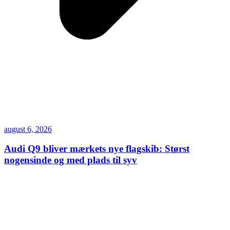
august 6, 2026
Audi Q9 bliver mærkets nye flagskib: Størst
nogensinde og med plads til syv