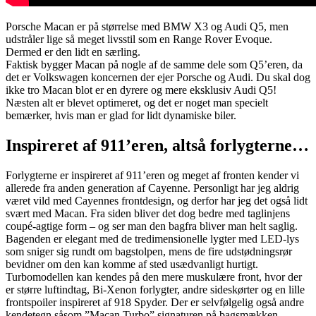
Porsche Macan er på størrelse med BMW X3 og Audi Q5, men
udstråler lige så meget livsstil som en Range Rover Evoque.
Dermed er den lidt en særling.
Faktisk bygger Macan på nogle af de samme dele som Q5’eren, da
det er Volkswagen koncernen der ejer Porsche og Audi. Du skal dog
ikke tro Macan blot er en dyrere og mere eksklusiv Audi Q5!
Næsten alt er blevet optimeret, og det er noget man specielt
bemærker, hvis man er glad for lidt dynamiske biler.
Inspireret af 911’eren, altså forlygterne…
Forlygterne er inspireret af 911’eren og meget af fronten kender vi
allerede fra anden generation af Cayenne. Personligt har jeg aldrig
været vild med Cayennes frontdesign, og derfor har jeg det også lidt
svært med Macan. Fra siden bliver det dog bedre med taglinjens
coupé-agtige form – og ser man den bagfra bliver man helt saglig.
Bagenden er elegant med de tredimensionelle lygter med LED-lys
som sniger sig rundt om bagstolpen, mens de fire udstødningsrør
bevidner om den kan komme af sted usædvanligt hurtigt.
Turbomodellen kan kendes på den mere muskulære front, hvor der
er større luftindtag, Bi-Xenon forlygter, andre sideskørter og en lille
frontspoiler inspireret af 918 Spyder. Der er selvfølgelig også andre
kendetegn såsom ”Macan Turbo” signaturen på bagsmækken.