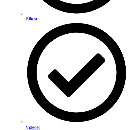
Biltest
Videoer