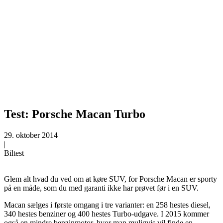
Test: Porsche Macan Turbo
29. oktober 2014
|
Biltest
Glem alt hvad du ved om at køre SUV, for Porsche Macan er sporty
på en måde, som du med garanti ikke har prøvet før i en SUV.
Macan sælges i første omgang i tre varianter: en 258 hestes diesel,
340 hestes benziner og 400 hestes Turbo-udgave. I 2015 kommer
også en mindre benzinmotor, hvor man muligvis vil finde en