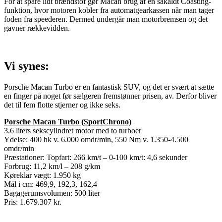
For at spare lidt brændstof gør Macan brug af en såkaldt Coasting-
funktion, hvor motoren kobler fra automatgearkassen når man tager
foden fra speederen. Dermed undergår man motorbremsen og det
gavner rækkevidden.
Vi synes:
Porsche Macan Turbo er en fantastisk SUV, og det er svært at sætte
en finger på noget før sælgeren fremstønner prisen, av. Derfor bliver
det til fem flotte stjerner og ikke seks.
Porsche Macan Turbo (SportChrono)
3.6 liters sekscylindret motor med to turboer
Ydelse: 400 hk v. 6.000 omdr/min, 550 Nm v. 1.350-4.500
omdr/min
Præstationer: Topfart: 266 km/t – 0-100 km/t: 4,6 sekunder
Forbrug: 11,2 km/l – 208 g/km
Køreklar vægt: 1.950 kg
Mål i cm: 469,9, 192,3, 162,4
Bagagerumsvolumen: 500 liter
Pris: 1.679.307 kr.