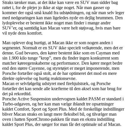
Straks tænker man, at det ikke kan være en SUV man sidder bag
rattet i, for de plejer jo ikke at sige noget. Når man gasser op
kommer der også små knald fra udstødningen, og når man selv leger
med nedgearingen kan man ligeledes nyde en dejlig brummen. Den
lydoplevelse er bestemt ikke noget man finder i mange andre
SUV’er, og samtidig kan Macan være helt støjsvag, hvis man bare
vil nyde dens komfort.
Man oplever dog hurtigt, at Macan ikke er som nogen anden i
segmentet. Normalt er en SUV ikke specielt velkørende, men det er
denne. Gud bevares, den kører bestemt ikke som en Cayman med
sin 1.900 kilo tunge ”krop”, men du finder ingen konkurrent som
matcher køreegenskaberne og performance. Den kører meget bedre
end den større Cayenne, og styretøjet er meget imponerende, men
Porsche fortæller også stolt, at de har optimeret det mod en mere
direkte oplevelse og hurtig reaktionsevne.
Macan er selvfølgelig udstyret med firehjulstræk, og Porsche
fortæller det kan sende alle kræfterne til den aksel som har brug for
det på rekordtid.
Porsche Active Suspension undervognen kaldet PASM er standard i
Turbo-udgaven, og her kan man vælge iblandt tre opsætninger
kaldet Comfort, Sport og Sport Plus. Med de forskellige indstillinger
bliver Macan straks en langt mere fleksibel bil, og tilvælger man
oven i hatten SportChrono-pakken får man en ekstra indstilling
kaldet Sport Plus, der sørger for man får det optimale ud af Macan.