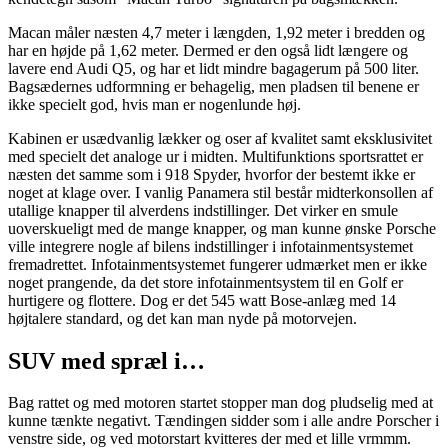
Macan måler næsten 4,7 meter i længden, 1,92 meter i bredden og
har en højde på 1,62 meter. Dermed er den også lidt længere og
lavere end Audi Q5, og har et lidt mindre bagagerum på 500 liter.
Bagsædernes udformning er behagelig, men pladsen til benene er
ikke specielt god, hvis man er nogenlunde høj.
Kabinen er usædvanlig lækker og oser af kvalitet samt eksklusivitet
med specielt det analoge ur i midten. Multifunktions sportsrattet er
næsten det samme som i 918 Spyder, hvorfor der bestemt ikke er
noget at klage over. I vanlig Panamera stil består midterkonsollen af
utallige knapper til alverdens indstillinger. Det virker en smule
uoverskueligt med de mange knapper, og man kunne ønske Porsche
ville integrere nogle af bilens indstillinger i infotainmentsystemet
fremadrettet. Infotainmentsystemet fungerer udmærket men er ikke
noget prangende, da det store infotainmentsystem til en Golf er
hurtigere og flottere. Dog er det 545 watt Bose-anlæg med 14
højtalere standard, og det kan man nyde på motorvejen.
SUV med spræl i…
Bag rattet og med motoren startet stopper man dog pludselig med at
kunne tænkte negativt. Tændingen sidder som i alle andre Porscher i
venstre side, og ved motorstart kvitteres der med et lille vrmmm.