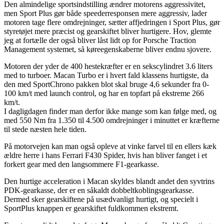
Den almindelige sportsindstilling ændrer motorens aggressivitet,
men Sport Plus gør både speederresponsen mere aggressiv, lader
motoren tage flere omdrejninger, sætter affjedringen i Sport Plus, gør
styretøjet mere præcist og gearskiftet bliver hurtigere. Hov, glemte
jeg at fortælle der også bliver låst lidt op for Porsche Traction
Management systemet, så køreegenskaberne bliver endnu sjovere.
Motoren der yder de 400 hestekræfter er en sekscylindret 3.6 liters
med to turboer. Macan Turbo er i hvert fald klassens hurtigste, da
den med SportChrono pakken blot skal bruge 4,6 sekunder fra 0-
100 km/t med launch control, og har en topfart på ekstreme 266
km/t.
I dagligdagen finder man derfor ikke mange som kan følge med, og
med 550 Nm fra 1.350 til 4.500 omdrejninger i minuttet er kræfterne
til stede næsten hele tiden.
På motorvejen kan man også opleve at vinke farvel til en ellers kæk
ældre herre i hans Ferrari F430 Spider, hvis han bliver fanget i et
forkert gear med den langsommere F1-gearkasse.
Den hurtige acceleration i Macan skyldes blandt andet den syvtrins
PDK-gearkasse, der er en såkaldt dobbeltkoblingsgearkasse.
Dermed sker gearskiftene på usædvanligt hurtigt, og specielt i
SportPlus knappen er gearskiftet fuldkommen ekstremt.