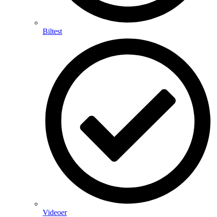
Biltest
Videoer