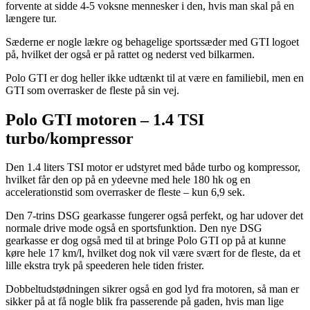
forvente at sidde 4-5 voksne mennesker i den, hvis man skal på en
længere tur.
Sæderne er nogle lækre og behagelige sportssæder med GTI logoet
på, hvilket der også er på rattet og nederst ved bilkarmen.
Polo GTI er dog heller ikke udtænkt til at være en familiebil, men en
GTI som overrasker de fleste på sin vej.
Polo GTI motoren – 1.4 TSI
turbo/kompressor
Den 1.4 liters TSI motor er udstyret med både turbo og kompressor,
hvilket får den op på en ydeevne med hele 180 hk og en
accelerationstid som overrasker de fleste – kun 6,9 sek.
Den 7-trins DSG gearkasse fungerer også perfekt, og har udover det
normale drive mode også en sportsfunktion. Den nye DSG
gearkasse er dog også med til at bringe Polo GTI op på at kunne
køre hele 17 km/l, hvilket dog nok vil være svært for de fleste, da et
lille ekstra tryk på speederen hele tiden frister.
Dobbeltudstødningen sikrer også en god lyd fra motoren, så man er
sikker på at få nogle blik fra passerende på gaden, hvis man lige