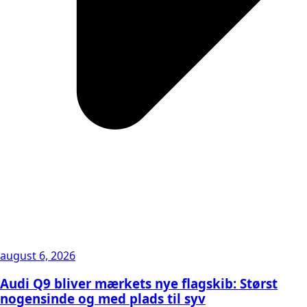
august 6, 2026
Audi Q9 bliver mærkets nye flagskib: Størst
nogensinde og med plads til syv