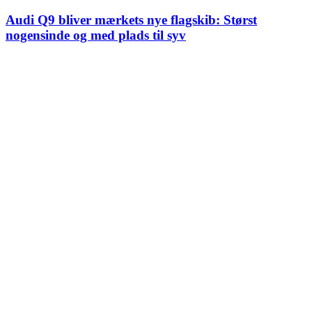
Audi Q9 bliver mærkets nye flagskib: Størst
nogensinde og med plads til syv