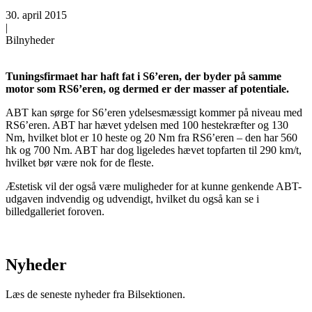
30. april 2015
|
Bilnyheder
Tuningsfirmaet har haft fat i S6’eren, der byder på samme
motor som RS6’eren, og dermed er der masser af potentiale.
ABT kan sørge for S6’eren ydelsesmæssigt kommer på niveau med
RS6’eren. ABT har hævet ydelsen med 100 hestekræfter og 130
Nm, hvilket blot er 10 heste og 20 Nm fra RS6’eren – den har 560
hk og 700 Nm. ABT har dog ligeledes hævet topfarten til 290 km/t,
hvilket bør være nok for de fleste.
Æstetisk vil der også være muligheder for at kunne genkende ABT-
udgaven indvendig og udvendigt, hvilket du også kan se i
billedgalleriet foroven.
Nyheder
Læs de seneste nyheder fra Bilsektionen.