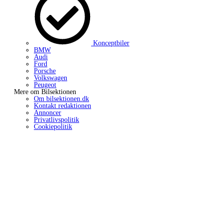
Konceptbiler
BMW
Audi
Ford
Porsche
Volkswagen
Peugeot
Mere om Bilsektionen
Om bilsektionen.dk
Kontakt redaktionen
Annoncer
Privatlivspolitik
Cookiepolitik