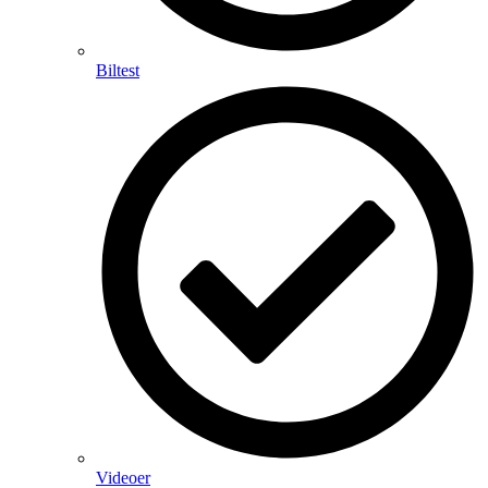
Biltest
Videoer