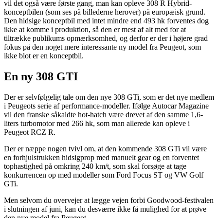
vil det også være første gang, man kan opleve 308 R Hybrid-
konceptbilen (som ses på billederne herover) på europæisk grund.
Den hidsige konceptbil med intet mindre end 493 hk forventes dog
ikke at komme i produktion, så den er mest af alt med for at
tiltrække publikums opmærksomhed, og derfor er der i højere grad
fokus på den noget mere interessante ny model fra Peugeot, som
ikke blot er en konceptbil.
En ny 308 GTI
Der er selvfølgelig tale om den nye 308 GTi, som er det nye medlem
i Peugeots serie af performance-modeller. Ifølge Autocar Magazine
vil den franske såkaldte hot-hatch være drevet af den samme 1,6-
liters turbomotor med 266 hk, som man allerede kan opleve i
Peugeot RCZ R.
Der er næppe nogen tvivl om, at den kommende 308 GTi vil være
en forhjulstrukken hidsigprop med manuelt gear og en forventet
tophastighed på omkring 240 km/t, som skal forsøge at tage
konkurrencen op med modeller som Ford Focus ST og VW Golf
GTi.
Men selvom du overvejer at lægge vejen forbi Goodwood-festivalen
i slutningen af juni, kan du desværre ikke få mulighed for at prøve
den nye model fra Peugeot.