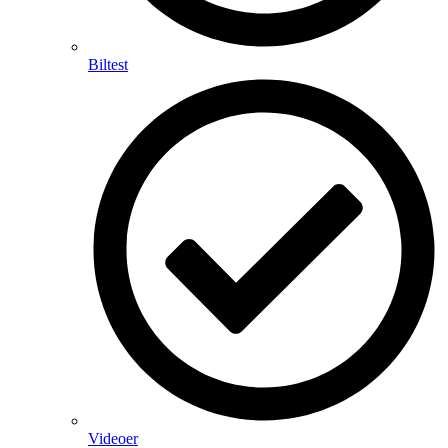
Biltest
Videoer