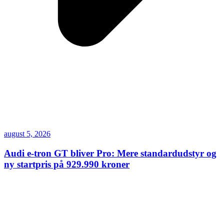
august 5, 2026
Audi e-tron GT bliver Pro: Mere standardudstyr og
ny startpris på 929.990 kroner