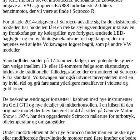
udgave af VAG-gruppens EA888 turboladede 2.0-liters
benzinmotor, der vil være at finde i Scirocco R.
For at lade 2014-udgaven af Scirocco adskille sig fra de eksisterende
modeller, har modellen fået en række stylingsændringer inklusiv en
ny frontkofanger, ny kølergriller, nye forlygter, ændrede LED-
baglygter og en ny åbningsmekanisme for bagklappen, der nu
betjenes ved at løfte Volkswagen-logoet bagtil, som på andre VW
modeller.
Standardbilen sidder på 17-tommers fælge, men potentielle købere
kan vælge imellem 18- eller 19-tommers fælge som ekstraudstyr,
inklusiv de traditionelle Talledega-fælge der er monteret på Scirocco
R fra standard. Volkswagen har også udvidet farvepaletten med en
ny hvid, råd og grå fare samt yderligere metalfarver i violette og
guld toner.
De beskedne ændringer fortsætter i kabinen med nye instrumenter
fra Golf GTI og nye detaljer på midterkonsollen. I en hilsen til den
originale model der blev lanceret for 40 år siden på Geneve Motor
Show i 1974, har den opgraderede Scirocco målerure for turbotryk,
olietemperatur og omgangstider.
Under motorhjelmen af den nye Scirocco finder man en række nye
eller modificerede firecylindrede motorer med flere kræfter og bedre