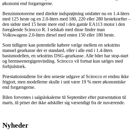
økonomi end forgængerne.
Benzinmotorerne med direkte indsprøjtning omfatter nu en 1.4-liters
med 125 heste og en 2.0-liters med 180, 220 eller 280 hestekræfter –
den sidste med 15 heste mere end i den gamle EA113 motor i den
foregående Scirocco R. I selskab med disse finder man
Volkswagens 2.0-liters diesel med enten 150 eller 180 heste.
Som tidligere kan potentielle købere vælge mellem en sekstrins
manuel gearkasse der er standard, eller i alle end i 1.4-liters
basismodellen, en sekstrins DSG-gearkasse. Alle biler har stop-start
og bremseenergigenvinding. Scirocco vil fortsat kun sælges med
forhjulstræk.
Præstationstallene for den seneste udgave af Scirocco er endnu ikke
frigjort, men modellerne skulle i snit være 19 % mere økonomiske
end forgængerne.
Bilen forventes i salgslokalerne til September efter præsentation til
marts, til priser der ikke adskiller sig væsentligt fra de nuværende.
Nyheder