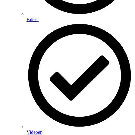
Biltest
Videoer