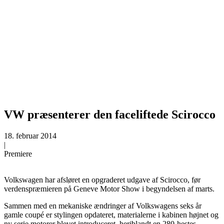
VW præsenterer den faceliftede Scirocco
18. februar 2014
|
Premiere
Volkswagen har afsløret en opgraderet udgave af Scirocco, før
verdenspræmieren på Geneve Motor Show i begyndelsen af marts.
Sammen med en mekaniske ændringer af Volkswagens seks år
gamle coupé er stylingen opdateret, materialerne i kabinen højnet og
ny serie motorer blevet introduceret, heriblandt en 280-hestes