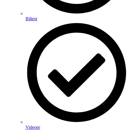
Biltest
Videoer