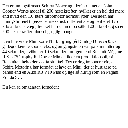
Det er tuningsfirmaet Schirra Motoring, der har tunet en John
Cooper Works model til 290 hestekræfter, hvilket er en hel del mere
end hvad den 1.6-liters turbomotor normalt yder. Desuden har
tuningsfirmaet tilpasset et mekanisk differentiale og barberet 175
kilo af bilens vægt, hvilket får den ned på sølle 1.005 kilo! Og så er
290 hestekræfter pludselig rigtig mange.
Den lille vilde Mini kørte Nürburgring på Dunlop Direzza 03G
gadegodkendte sportslicks, og omgangstiden var på 7 minutter og
44 sekunder, hvilket er 10 sekunder hurtigere end Renault Mégane
R.S. 275 Trophy R. Dog er Minien ikke en produktionsbil, så
Renaulten beholder stadig sin titel. Det er dog imponerende, at
Schira Motoring har formået at lave en Mini, der er hurtigere på
banen end en Audi R8 V10 Plus og lige så hurtig som en Pagani
Zonda S…!
Du kan se omgangen forneden: