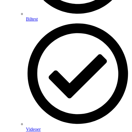
Biltest
Videoer