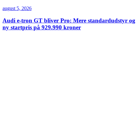
august 5, 2026
Audi e-tron GT bliver Pro: Mere standardudstyr og
ny startpris på 929.990 kroner