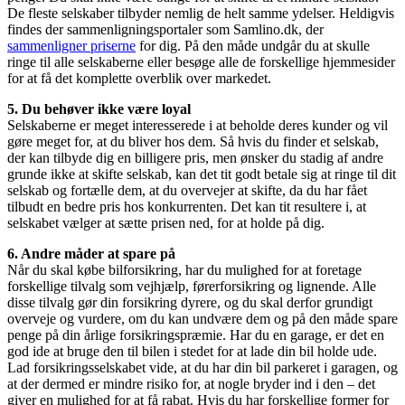
De fleste selskaber tilbyder nemlig de helt samme ydelser. Heldigvis
findes der sammenligningsportaler som Samlino.dk, der
sammenligner priserne
for dig. På den måde undgår du at skulle
ringe til alle selskaberne eller besøge alle de forskellige hjemmesider
for at få det komplette overblik over markedet.
5. Du behøver ikke være loyal
Selskaberne er meget interesserede i at beholde deres kunder og vil
gøre meget for, at du bliver hos dem. Så hvis du finder et selskab,
der kan tilbyde dig en billigere pris, men ønsker du stadig af andre
grunde ikke at skifte selskab, kan det tit godt betale sig at ringe til dit
selskab og fortælle dem, at du overvejer at skifte, da du har fået
tilbudt en bedre pris hos konkurrenten. Det kan tit resultere i, at
selskabet vælger at sætte prisen ned, for at holde på dig.
6. Andre måder at spare på
Når du skal købe bilforsikring, har du mulighed for at foretage
forskellige tilvalg som vejhjælp, førerforsikring og lignende. Alle
disse tilvalg gør din forsikring dyrere, og du skal derfor grundigt
overveje og vurdere, om du kan undvære dem og på den måde spare
penge på din årlige forsikringspræmie. Har du en garage, er det en
god ide at bruge den til bilen i stedet for at lade din bil holde ude.
Lad forsikringsselskabet vide, at du har din bil parkeret i garagen, og
at der dermed er mindre risiko for, at nogle bryder ind i den – det
giver en mulighed for at få rabat. Hvis du har forskellige former for