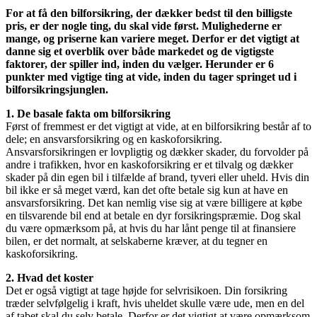
For at få den bilforsikring, der dækker bedst til den billigste
pris, er der nogle ting, du skal vide først
. Mulighederne er
mange, og priserne kan variere meget. Derfor er det vigtigt at
danne sig et overblik over både markedet og de vigtigste
faktorer, der spiller ind, inden du vælger. Herunder er 6
punkter med vigtige ting at vide, inden du tager springet ud i
bilforsikringsjunglen.
1. De basale fakta om bilforsikring
Først of fremmest er det vigtigt at vide, at en bilforsikring består af to
dele; en ansvarsforsikring og en kaskoforsikring.
Ansvarsforsikringen er lovpligtig og dækker skader, du forvolder på
andre i trafikken, hvor en kaskoforsikring er et tilvalg og dækker
skader på din egen bil i tilfælde af brand, tyveri eller uheld. Hvis din
bil ikke er så meget værd, kan det ofte betale sig kun at have en
ansvarsforsikring. Det kan nemlig vise sig at være billigere at købe
en tilsvarende bil end at betale en dyr forsikringspræmie. Dog skal
du være opmærksom på, at hvis du har lånt penge til at finansiere
bilen, er det normalt, at selskaberne kræver, at du tegner en
kaskoforsikring.
2. Hvad det koster
Det er også vigtigt at tage højde for selvrisikoen. Din forsikring
træder selvfølgelig i kraft, hvis uheldet skulle være ude, men en del
af tabet skal du selv betale. Derfor er det vigtigt at være opmærksom