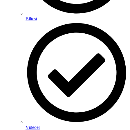
Biltest
Videoer