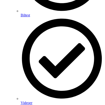
Biltest
Videoer