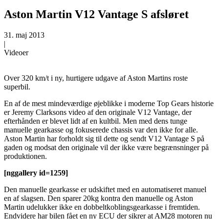
Aston Martin V12 Vantage S afsløret
31. maj 2013
|
Videoer
Over 320 km/t i ny, hurtigere udgave af Aston Martins roste
superbil.
En af de mest mindeværdige øjeblikke i moderne Top Gears historie
er Jeremy Clarksons video af den originale V12 Vantage, der
efterhånden er blevet lidt af en kultbil. Men med dens tunge
manuelle gearkasse og fokuserede chassis var den ikke for alle.
Aston Martin har forholdt sig til dette og sendt V12 Vantage S på
gaden og modsat den originale vil der ikke være begrænsninger på
produktionen.
[nggallery id=1259]
Den manuelle gearkasse er udskiftet med en automatiseret manuel
en af slagsen. Den sparer 20kg kontra den manuelle og Aston
Martin udelukker ikke en dobbeltkoblingsgearkasse i fremtiden.
Endvidere har bilen fået en ny ECU der sikrer at AM28 motoren nu