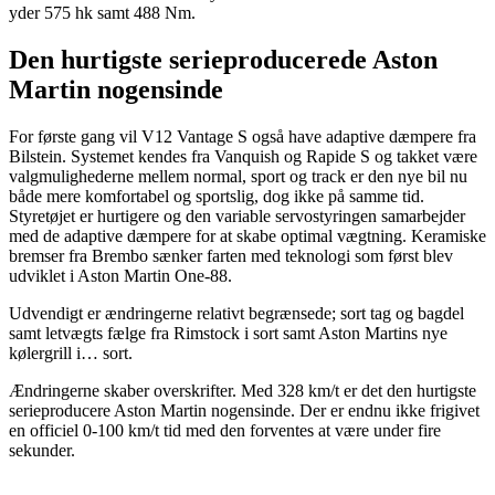
yder 575 hk samt 488 Nm.
Den hurtigste serieproducerede Aston
Martin nogensinde
For første gang vil V12 Vantage S også have adaptive dæmpere fra
Bilstein. Systemet kendes fra Vanquish og Rapide S og takket være
valgmulighederne mellem normal, sport og track er den nye bil nu
både mere komfortabel og sportslig, dog ikke på samme tid.
Styretøjet er hurtigere og den variable servostyringen samarbejder
med de adaptive dæmpere for at skabe optimal vægtning. Keramiske
bremser fra Brembo sænker farten med teknologi som først blev
udviklet i Aston Martin One-88.
Udvendigt er ændringerne relativt begrænsede; sort tag og bagdel
samt letvægts fælge fra Rimstock i sort samt Aston Martins nye
kølergrill i… sort.
Ændringerne skaber overskrifter. Med 328 km/t er det den hurtigste
serieproducere Aston Martin nogensinde. Der er endnu ikke frigivet
en officiel 0-100 km/t tid med den forventes at være under fire
sekunder.