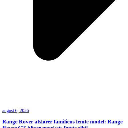
august 6, 2026
Range Rover afslører familiens femte model: Range
Rover GT bliver mærkets første elbil