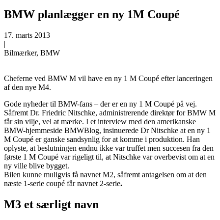
BMW planlægger en ny 1M Coupé
17. marts 2013
|
Bilmærker, BMW
Cheferne ved BMW M vil have en ny 1 M Coupé efter lanceringen
af den nye M4.
Gode nyheder til BMW-fans – der er en ny 1 M Coupé på vej.
Såfremt Dr. Friedric Nitschke, administrerende direktør for BMW M
får sin vilje, vel at mærke. I et interview med den amerikanske
BMW-hjemmeside BMWBlog, insinuerede Dr Nitschke at en ny 1
M Coupé er ganske sandsynlig for at komme i produktion. Han
oplyste, at beslutningen endnu ikke var truffet men succesen fra den
første 1 M Coupé var rigeligt til, at Nitschke var overbevist om at en
ny ville blive bygget.
Bilen kunne muligvis få navnet M2, såfremt antagelsen om at den
næste 1-serie coupé får navnet 2-serie
.
M3 et særligt navn