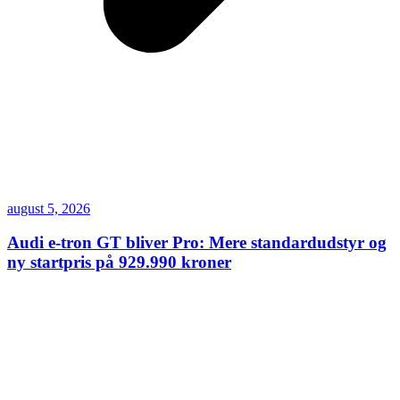
august 5, 2026
Audi e-tron GT bliver Pro: Mere standardudstyr og
ny startpris på 929.990 kroner