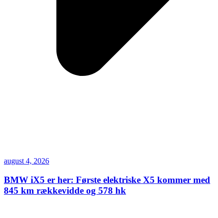
august 4, 2026
BMW iX5 er her: Første elektriske X5 kommer med
845 km rækkevidde og 578 hk