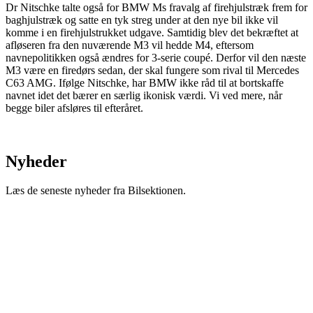
Dr Nitschke talte også for BMW Ms fravalg af firehjulstræk frem for
baghjulstræk og satte en tyk streg under at den nye bil ikke vil
komme i en firehjulstrukket udgave. Samtidig blev det bekræftet at
afløseren fra den nuværende M3 vil hedde M4, eftersom
navnepolitikken også ændres for 3-serie coupé. Derfor vil den næste
M3 være en firedørs sedan, der skal fungere som rival til Mercedes
C63 AMG. Ifølge Nitschke, har BMW ikke råd til at bortskaffe
navnet idet det bærer en særlig ikonisk værdi. Vi ved mere, når
begge biler afsløres til efteråret.
Nyheder
Læs de seneste nyheder fra Bilsektionen.