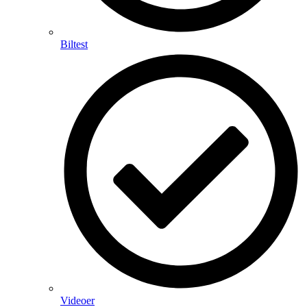
Biltest
Videoer