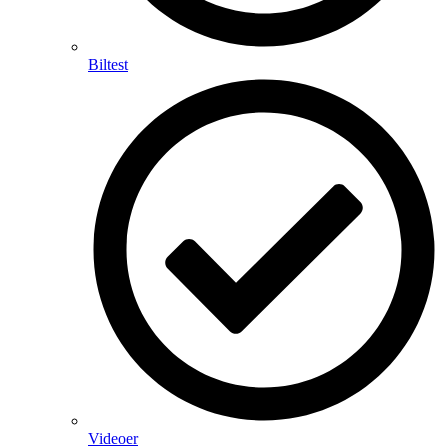
Biltest
Videoer