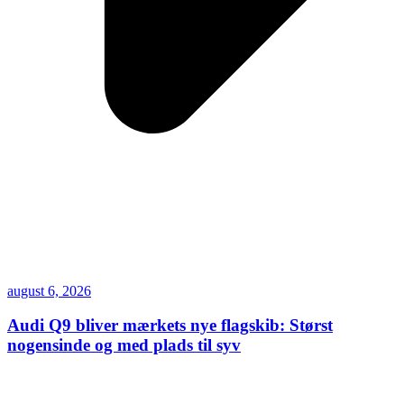
august 6, 2026
Audi Q9 bliver mærkets nye flagskib: Størst
nogensinde og med plads til syv