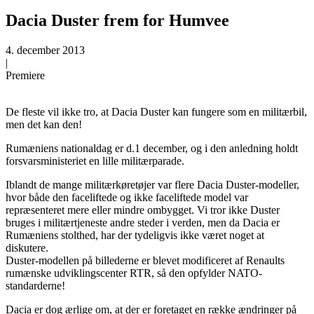
Dacia Duster frem for Humvee
4. december 2013
|
Premiere
De fleste vil ikke tro, at Dacia Duster kan fungere som en militærbil,
men det kan den!
Rumæniens nationaldag er d.1 december, og i den anledning holdt
forsvarsministeriet en lille militærparade.
Iblandt de mange militærkøretøjer var flere Dacia Duster-modeller,
hvor både den faceliftede og ikke faceliftede model var
repræsenteret mere eller mindre ombygget. Vi tror ikke Duster
bruges i militærtjeneste andre steder i verden, men da Dacia er
Rumæniens stolthed, har der tydeligvis ikke været noget at
diskutere.
Duster-modellen på billederne er blevet modificeret af Renaults
rumænske udviklingscenter RTR, så den opfylder NATO-
standarderne!
Dacia er dog ærlige om, at der er foretaget en række ændringer på