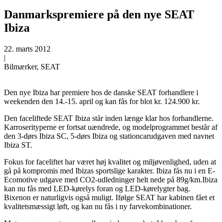
Danmarkspremiere på den nye SEAT
Ibiza
22. marts 2012
|
Bilmærker, SEAT
Den nye Ibiza har premiere hos de danske SEAT forhandlere i
weekenden den 14.-15. april og kan fås for blot kr. 124.900 kr.
Den faceliftede SEAT Ibiza står inden længe klar hos forhandlerne.
Karroserityperne er fortsat uændrede, og modelprogrammet består af
den 3-dørs Ibiza SC, 5-dørs Ibiza og stationcarudgaven med navnet
Ibiza ST.
Fokus for faceliftet har været høj kvalitet og miljøvenlighed, uden at
gå på kompromis med Ibizas sportslige karakter. Ibiza fås nu i en E-
Ecomotive udgave med CO2-udledninger helt nede på 89g/km.Ibiza
kan nu fås med LED-kørelys foran og LED-kørelygter bag.
Bixenon er naturligvis også muligt. Ifølge SEAT har kabinen fået et
kvalitetsmæssigt løft, og kan nu fås i ny farvekombinationer.