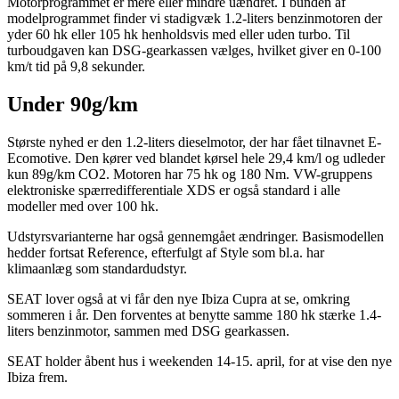
Motorprogrammet er mere eller mindre uændret. I bunden af
modelprogrammet finder vi stadigvæk 1.2-liters benzinmotoren der
yder 60 hk eller 105 hk henholdsvis med eller uden turbo. Til
turboudgaven kan DSG-gearkassen vælges, hvilket giver en 0-100
km/t tid på 9,8 sekunder.
Under 90g/km
Største nyhed er den 1.2-liters dieselmotor, der har fået tilnavnet E-
Ecomotive. Den kører ved blandet kørsel hele 29,4 km/l og udleder
kun 89g/km CO2. Motoren har 75 hk og 180 Nm. VW-gruppens
elektroniske spærredifferentiale XDS er også standard i alle
modeller med over 100 hk.
Udstyrsvarianterne har også gennemgået ændringer. Basismodellen
hedder fortsat Reference, efterfulgt af Style som bl.a. har
klimaanlæg som standardudstyr.
SEAT lover også at vi får den nye Ibiza Cupra at se, omkring
sommeren i år. Den forventes at benytte samme 180 hk stærke 1.4-
liters benzinmotor, sammen med DSG gearkassen.
SEAT holder åbent hus i weekenden 14-15. april, for at vise den nye
Ibiza frem.