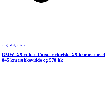
august 4, 2026
BMW iX5 er her: Første elektriske X5 kommer med
845 km rækkevidde og 578 hk