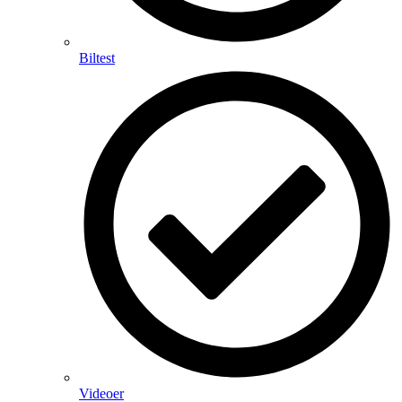
Biltest
Videoer