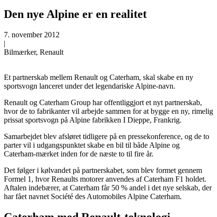
Den nye Alpine er en realitet
7. november 2012
|
Bilmærker, Renault
Et partnerskab mellem Renault og Caterham, skal skabe en ny
sportsvogn lanceret under det legendariske Alpine-navn.
Renault og Caterham Group har offentliggjort et nyt partnerskab,
hvor de to fabrikanter vil arbejde sammen for at bygge en ny, rimelig
prissat sportsvogn på Alpine fabrikken I Dieppe, Frankrig.
Samarbejdet blev afsløret tidligere på en pressekonference, og de to
parter vil i udgangspunktet skabe en bil til både Alpine og
Caterham-mærket inden for de næste to til fire år.
Det følger i kølvandet på partnerskabet, som blev formet gennem
Formel 1, hvor Renaults motorer anvendes af Caterham F1 holdet.
Aftalen indebærer, at Caterham får 50 % andel i det nye selskab, der
har fået navnet Société des Automobiles Alpine Caterham.
Caterham med Renault-teknologi