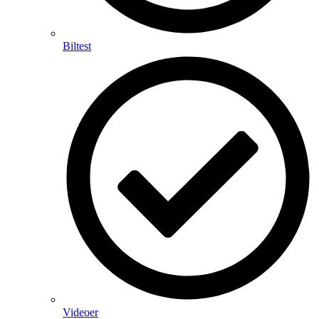
Biltest
Videoer