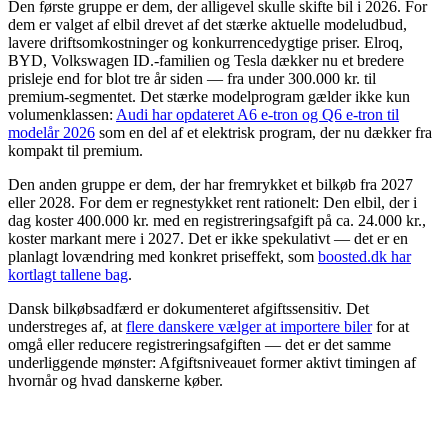
Den første gruppe er dem, der alligevel skulle skifte bil i 2026. For
dem er valget af elbil drevet af det stærke aktuelle modeludbud,
lavere driftsomkostninger og konkurrencedygtige priser. Elroq,
BYD, Volkswagen ID.-familien og Tesla dækker nu et bredere
prisleje end for blot tre år siden — fra under 300.000 kr. til
premium-segmentet. Det stærke modelprogram gælder ikke kun
volumenklassen:
Audi har opdateret A6 e-tron og Q6 e-tron til
modelår 2026
som en del af et elektrisk program, der nu dækker fra
kompakt til premium.
Den anden gruppe er dem, der har fremrykket et bilkøb fra 2027
eller 2028. For dem er regnestykket rent rationelt: Den elbil, der i
dag koster 400.000 kr. med en registreringsafgift på ca. 24.000 kr.,
koster markant mere i 2027. Det er ikke spekulativt — det er en
planlagt lovændring med konkret priseffekt, som
boosted.dk har
kortlagt tallene bag
.
Dansk bilkøbsadfærd er dokumenteret afgiftssensitiv. Det
understreges af, at
flere danskere vælger at importere biler
for at
omgå eller reducere registreringsafgiften — det er det samme
underliggende mønster: Afgiftsniveauet former aktivt timingen af
hvornår og hvad danskerne køber.