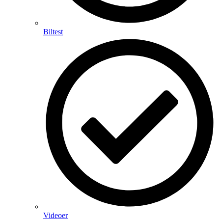
Biltest
Videoer