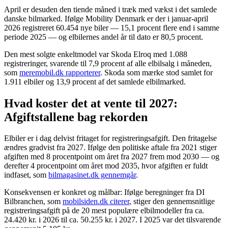
April er desuden den tiende måned i træk med vækst i det samlede
danske bilmarked. Ifølge Mobility Denmark er der i januar-april
2026 registreret 60.454 nye biler — 15,1 procent flere end i samme
periode 2025 — og elbilernes andel år til dato er 80,5 procent.
Den mest solgte enkeltmodel var Skoda Elroq med 1.088
registreringer, svarende til 7,9 procent af alle elbilsalg i måneden,
som
meremobil.dk rapporterer
. Skoda som mærke stod samlet for
1.911 elbiler og 13,9 procent af det samlede elbilmarked.
Hvad koster det at vente til 2027:
Afgiftstallene bag rekorden
Elbiler er i dag delvist fritaget for registreringsafgift. Den fritagelse
ændres gradvist fra 2027. Ifølge den politiske aftale fra 2021 stiger
afgiften med 8 procentpoint om året fra 2027 frem mod 2030 — og
derefter 4 procentpoint om året mod 2035, hvor afgiften er fuldt
indfaset, som
bilmagasinet.dk gennemgår
.
Konsekvensen er konkret og målbar: Ifølge beregninger fra DI
Bilbranchen, som
mobilsiden.dk citerer
, stiger den gennemsnitlige
registreringsafgift på de 20 mest populære elbilmodeller fra ca.
24.420 kr. i 2026 til ca. 50.255 kr. i 2027. I 2025 var det tilsvarende