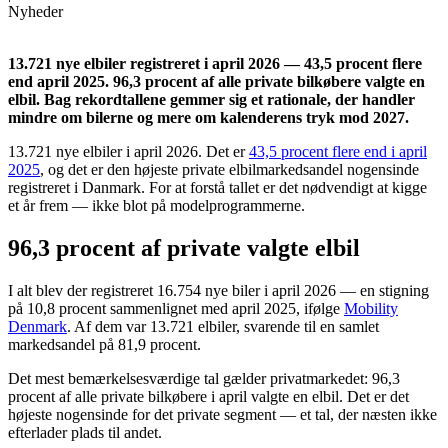
Nyheder
13.721 nye elbiler registreret i april 2026 — 43,5 procent flere
end april 2025. 96,3 procent af alle private bilkøbere valgte en
elbil. Bag rekordtallene gemmer sig et rationale, der handler
mindre om bilerne og mere om kalenderens tryk mod 2027.
13.721 nye elbiler i april 2026. Det er
43,5 procent flere end i april
2025
, og det er den højeste private elbilmarkedsandel nogensinde
registreret i Danmark. For at forstå tallet er det nødvendigt at kigge
et år frem — ikke blot på modelprogrammerne.
96,3 procent af private valgte elbil
I alt blev der registreret 16.754 nye biler i april 2026 — en stigning
på 10,8 procent sammenlignet med april 2025, ifølge
Mobility
Denmark
. Af dem var 13.721 elbiler, svarende til en samlet
markedsandel på 81,9 procent.
Det mest bemærkelsesværdige tal gælder privatmarkedet: 96,3
procent af alle private bilkøbere i april valgte en elbil. Det er det
højeste nogensinde for det private segment — et tal, der næsten ikke
efterlader plads til andet.