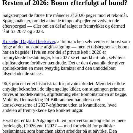
Resten af 2026: Boom efterfulgt af bund?
Salgstempoet de første fire måneder af 2026 peger mod et rekordår.
Spørgsmålet er, om det aktuelle tempo afspejler en vedvarende
efterspørgsel — eller om en del af salget er fremrykket og dermed
lånt fra 2027 og 2028.
Kristeligt Dagblad beskriver
, at bilbranchen selv venter et boost som
følge af den udskudte afgiftsstigning — men et tidsbegrænset boom
har en bagside: Hvis en stor del af private køb i 2026 er
fremrykkede beslutninger, kan 2027 se et mærkbart fald, selv hvis
afgiftsreglerne forbliver uændrede. Det er den dynamik, der giver
aprilrekorden en mere tvetydig karakter end den umiddelbart
tilsyneladende succes.
96,3 procent er et historisk tal for privatmarkedet. Men det er ikke
entydigt bekræftet i de tilgængelige kilder, om stigningen primært
drives af modelkvalitet, afgiftstiming eller kombinationen af begge.
Mobility Denmark og DI Bilbranchen har adresseret
konsekvenserne af 2027-afgifterne uden at kvantificere, hvad
andelen af fremrykkede køb konkret udgør.
Hvad der er klart: Adgangen til en prisoverkommelig elbil er mere
fordelagtig i 2026 end i 2027 — med forbehold for politiske
beslutninger, som branchen aktivt arbejder på at påvirke. Den