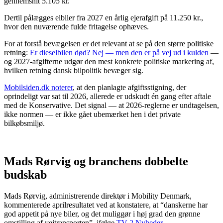
gennemsnit 5.105 kr.
Dertil pålægges elbiler fra 2027 en årlig ejerafgift på 11.250 kr.,
hvor den nuværende fulde fritagelse ophæves.
For at forstå bevægelsen er det relevant at se på den større politiske
retning:
Er dieselbilen død? Nej — men den er på vej ud i kulden
—
og 2027-afgifterne udgør den mest konkrete politiske markering af,
hvilken retning dansk bilpolitik bevæger sig.
Mobilsiden.dk noterer
, at den planlagte afgiftsstigning, der
oprindeligt var sat til 2026, allerede er udskudt én gang efter aftale
med de Konservative. Det signal — at 2026-reglerne er undtagelsen,
ikke normen — er ikke gået ubemærket hen i det private
bilkøbsmiljø.
Mads Rørvig og branchens dobbelte
budskab
Mads Rørvig, administrerende direktør i Mobility Denmark,
kommenterede aprilresultatet ved at konstatere, at “danskerne har
god appetit på nye biler, og det muliggør i høj grad den grønne
omstilling af vejtransporten”, ifølge
TV 2 Nyheder
.