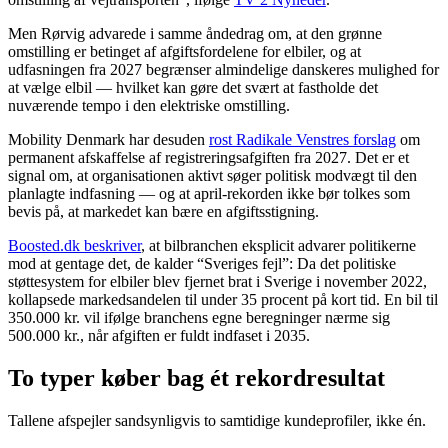
Men Rørvig advarede i samme åndedrag om, at den grønne
omstilling er betinget af afgiftsfordelene for elbiler, og at
udfasningen fra 2027 begrænser almindelige danskeres mulighed for
at vælge elbil — hvilket kan gøre det svært at fastholde det
nuværende tempo i den elektriske omstilling.
Mobility Denmark har desuden
rost Radikale Venstres forslag
om
permanent afskaffelse af registreringsafgiften fra 2027. Det er et
signal om, at organisationen aktivt søger politisk modvægt til den
planlagte indfasning — og at april-rekorden ikke bør tolkes som
bevis på, at markedet kan bære en afgiftsstigning.
Boosted.dk beskriver
, at bilbranchen eksplicit advarer politikerne
mod at gentage det, de kalder “Sveriges fejl”: Da det politiske
støttesystem for elbiler blev fjernet brat i Sverige i november 2022,
kollapsede markedsandelen til under 35 procent på kort tid. En bil til
350.000 kr. vil ifølge branchens egne beregninger nærme sig
500.000 kr., når afgiften er fuldt indfaset i 2035.
To typer køber bag ét rekordresultat
Tallene afspejler sandsynligvis to samtidige kundeprofiler, ikke én.