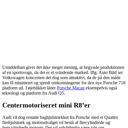
Umiddelbart giver det ikke meget mening, at begynde produktionen
af en sportsvogn, da det er et svindende marked. Iflg. Auto Bild ser
Volkswagen koncernen det dog som attraktivt, da de på den måde
kan få minimeret og spredt omkostningerne for den nye Porsche 718
platform ud. I øjeblikket låner
Porsche Macan
eksempelvis også
teknologi og platform fra Audi Q5.
Centermotoriseret mini R8’er
Audi vil dog erstatte baghjulstrækket fra Porsche med et Quattro
firehjulstræk og motorudvalget vil bestå af firecylindrede og
femcylindrede motorer. Der vil selvfølgelig være tale om