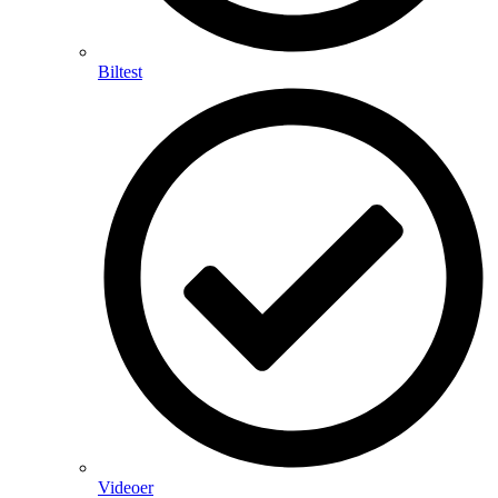
Biltest
Videoer