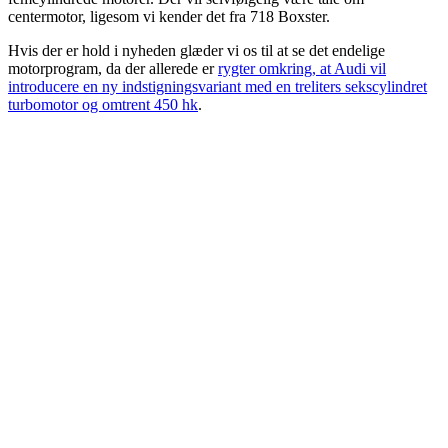
centermotor, ligesom vi kender det fra 718 Boxster.
Hvis der er hold i nyheden glæder vi os til at se det endelige
motorprogram, da der allerede er
rygter omkring, at Audi vil
introducere en ny indstigningsvariant med en treliters sekscylindret
turbomotor og omtrent 450 hk
.