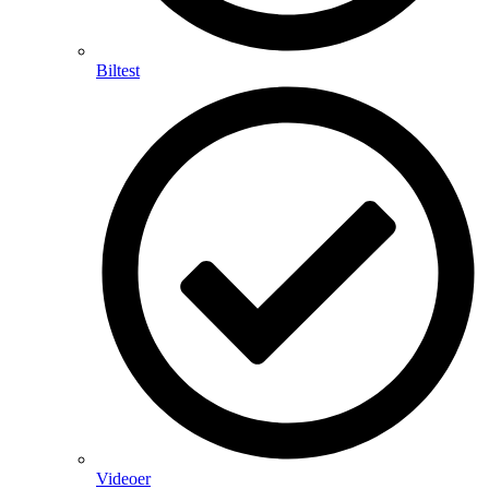
Biltest
Videoer