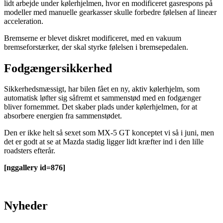
lidt arbejde under kølerhjelmen, hvor en modificeret gasrespons på
modeller med manuelle gearkasser skulle forbedre følelsen af lineær
acceleration.
Bremserne er blevet diskret modificeret, med en vakuum
bremseforstærker, der skal styrke følelsen i bremsepedalen.
Fodgængersikkerhed
Sikkerhedsmæssigt, har bilen fået en ny, aktiv kølerhjelm, som
automatisk løfter sig såfremt et sammenstød med en fodgænger
bliver fornemmet. Det skaber plads under kølerhjelmen, for at
absorbere energien fra sammenstødet.
Den er ikke helt så sexet som MX-5 GT konceptet vi så i juni, men
det er godt at se at Mazda stadig ligger lidt kræfter ind i den lille
roadsters efterår.
[nggallery id=876]
Nyheder