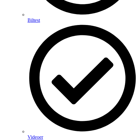
Biltest
Videoer