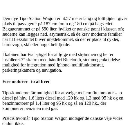
Den nye Tipo Station Wagon er 4.57 meter lang og lofthøjden giver
plads til passagerer på 187 cm foran og 180 cm på bagsædet.
Bagagerummet er på 550 liter, hvilket er ganske pænt i klassen ofg
sæderne kan lægges ned, asymetrisk, så de krav moderne familier
har til fleksibilitet bliver imødekommet, så der er plads til cykler,
barnevogn, ski eller noget helt fjerde.
I kabinen har Fiat sørget for at følge med strømmen og her er
installeret 7” skærm med håndfri Bluetooth, stemmegenkendelse
mulighed for integration med Iphone, multifunktionsrat,
parkeringskamera og navigation.
Fire motorer –to af hver
Tipo-kunderne får mulighed for at vælge mellem fire motorer – to
diesel på hhv. 1.6 liters diesel med 120 hk og 1,3 med 95 hk og en
benzinmotorer på 1.4 liter og 95 hk og så en 120 hk., der
kombinerer benzinen med gas.
Præcis hvornår Tipo Station Wagon indtager de danske veje vides
endnu ikke.