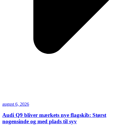
august 6, 2026
Audi Q9 bliver mærkets nye flagskib: Størst
nogensinde og med plads til syv