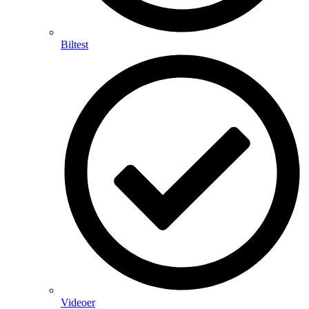
Biltest
Videoer