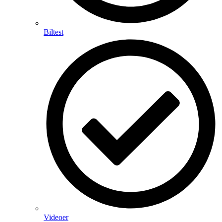
Biltest
Videoer