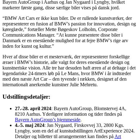
Bayern AutoGroup i Aarhus og Jan Nygaard i Lyngby, hvilket
markerer første gang, disse særlige biler vises på dansk jord.
“BMW Art Cars er ikke kun biler. De er rullende kunstværker, der
repræsenterer en fusion af BMW’s passion for innovation, design og
køreglæde,” fortæller Mette Bøgeskov Lolholm, Corporate
Communications Manager. “At kunne præsentere disse biler i
Danmark er en enestående mulighed for at fejre BMW’s rige arv
inden for kunst og kultur.”
Hver af disse biler er et mesterværk, der repræsenterer forskellige
æraer i BMW’s historie, alle valgt for deres enestående design og
kunstneriske vision. Alle tre har desuden haft æren af at deltage i det
legendariske 24-timers løb på Le Mans, hvor BMW i år indtræder
med den næste Art Car – den tyvende i rækken, designet af den
internationalt anerkendte kunstner Julie Mehretu.
Udstillingsdetaljer:
27.-28. april 2024
: Bayern AutoGroup, Blomstervej 4A,
8210 Aarhus. Yderligere information og tider findes på
Bayern AutoGroup’s hjemmeside
.
4.-5. maj 2024
: Jan Nygaard, Firskovvej 33, 2800 Kgs.
Lyngby, som en del af kunstudstillingen ArtExperience 2024.
Detaljer og billetter til arrangementet kan findes på
Art