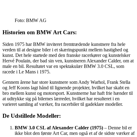
Foto: BMW AG
Historien om BMW Art Cars:
Siden 1975 har BMW inviteret fremtrædende kunstnere fra hele
verden til at designe biler i et skæringspunkt mellem hastighed og
kunst. Det hele startede med den franske racerkører og kunstelsker
Hervé Poulain, der bad sin ven, kunstneren Alexander Calder, om at
male en bil. Resultatet var en spektakulær BMW 3.0 CSL, som
racede i Le Mans i 1975.
Gennem årene har store kunstnere som Andy Warhol, Frank Stella
og Jeff Koons lagt hånd til lignende projekter, hvilket har skabt en
bro mellem kunst og motorsport. Kunstnerne har haft frie hænder til
at udtrykke sig på bilernes lærreder, hvilket har resulteret i en
varieret samling af værker, fra racerbiler til gadeklare modeller.
De Udstillede Modeller:
BMW 3.0 CSL af Alexander Calder (1975)
– Denne bil er
ikke blot den første Art Car, men også et af de sidste værker af