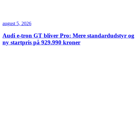
august 5, 2026
Audi e-tron GT bliver Pro: Mere standardudstyr og
ny startpris på 929.990 kroner