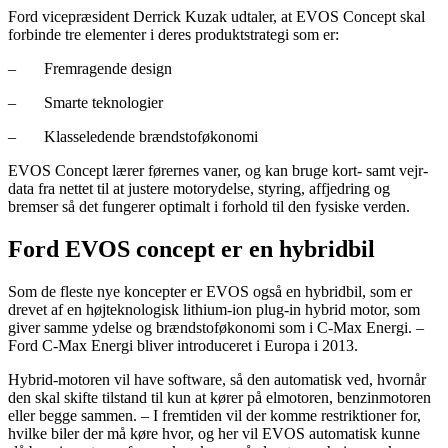
Ford vicepræsident Derrick Kuzak udtaler, at EVOS Concept skal
forbinde tre elementer i deres produktstrategi som er:
– Fremragende design
– Smarte teknologier
– Klasseledende brændstoføkonomi
EVOS Concept lærer førernes vaner, og kan bruge kort- samt vejr-
data fra nettet til at justere motorydelse, styring, affjedring og
bremser så det fungerer optimalt i forhold til den fysiske verden.
Ford EVOS concept er en hybridbil
Som de fleste nye koncepter er EVOS også en hybridbil, som er
drevet af en højteknologisk lithium-ion plug-in hybrid motor, som
giver samme ydelse og brændstoføkonomi som i C-Max Energi. –
Ford C-Max Energi bliver introduceret i Europa i 2013.
Hybrid-motoren vil have software, så den automatisk ved, hvornår
den skal skifte tilstand til kun at kører på elmotoren, benzinmotoren
eller begge sammen. – I fremtiden vil der komme restriktioner for,
hvilke biler der må køre hvor, og her vil EVOS automatisk kunne