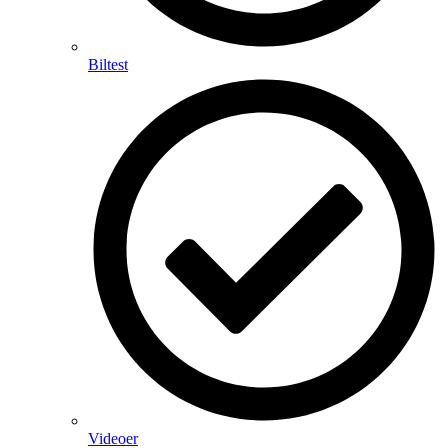
Biltest
Videoer