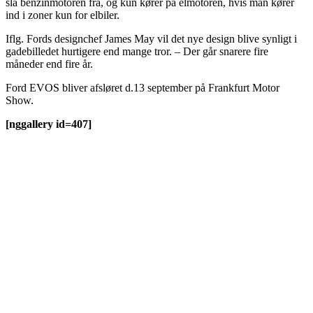
slå benzinmotoren fra, og kun kører på elmotoren, hvis man kører
ind i zoner kun for elbiler.
Iflg. Fords designchef James May vil det nye design blive synligt i
gadebilledet hurtigere end mange tror. – Der går snarere fire
måneder end fire år.
Ford EVOS bliver afsløret d.13 september på Frankfurt Motor
Show.
[nggallery id=407]